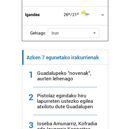
Igandea
26º
21º
Gehiago:
Irun
Azken 7 egunetako irakurrienak
1
Guadalupeko "novenak",
aurten lehenago
2
Pistolaz egindako hiru
lapurreten ustezko egilea
atxilotu dute Guadalupen
3
Ioseba Amunarriz, Kofradia