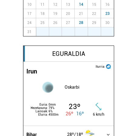
10
11
12
13
14
15
16
17
18
19
20
21
22
23
24
25
26
27
28
29
30
31
1
2
3
4
5
6
EGURALDIA
Iturria:
Irun
Oskarbi
23º
Euria:
0mm
Hezetasuna:
79%
Lainoak:
6%
26º
16º
6 km/h
Elurra:
4500m
Bihar
28º
18º