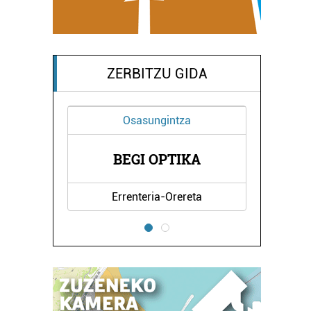
ZERBITZU GIDA
Osasungintza
ELAR
ORE
BEGI OPTIKA
Errenteria-Orereta