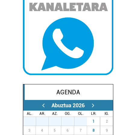
AGENDA
Abuztua 2026
AL.
AR.
AZ.
OG.
OL.
LR.
IG.
27
28
29
30
31
1
2
3
4
5
6
7
8
9