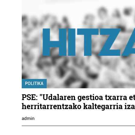
POLITIKA
PSE: "Udalaren gestioa txarra e
herritarrentzako kaltegarria iz
admin