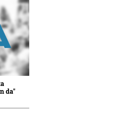
ta
an da"