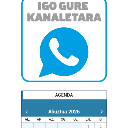
AGENDA
Abuztua 2026
AL.
AR.
AZ.
OG.
OL.
LR.
IG.
27
28
29
30
31
1
2