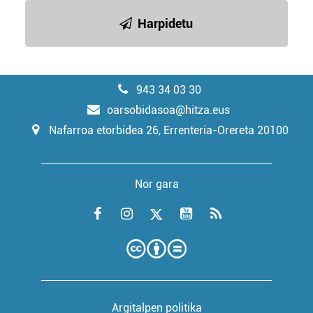
Harpidetu
943 34 03 30
oarsobidasoa@hitza.eus
Nafarroa etorbidea 26, Errenteria-Orereta 20100
Nor gara
Argitalpen politika