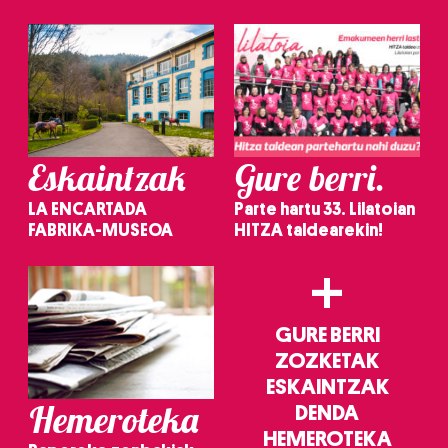
irakurri
Eskaintzak
Gure berri.
LA ENCARTADA
Parte hartu 33. Lilatoian
FABRIKA-MUSEOA
HITZA taldearekin!
+
GURE BERRI
ZOZKETAK
ESKAINTZAK
Hemeroteka
DENDA
HEMEROTEKA