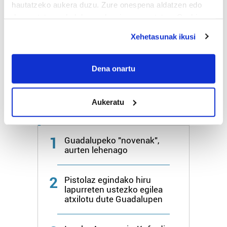
hautatzeko aukera duzu. Zure onespena aldatzen edo
Bihar
27º
18º
deuseztatzen ahal duzu edozein momentutan, Cookie
deklaraziotik edo Privacy triggerean klikatuz.
Xehetasunak ikusi
Igandea
25º
20º
If you allow, we would also like to:
Collect information about your geographical
Dena onartu
Gehiago:
Hondarribia
location which can be accurate to within several
meters
Aukeratu
Identify your device by actively scanning it for
Azken 7 egunetako irakurrienak
specific characteristics (fingerprinting)
Find out more about how your personal data is processed
1
Guadalupeko "novenak",
and set your preferences in the
details section
.
aurten lehenago
Guk eta gure bazkideek zure datu pertsonalak
2
prozesatzen ditugu, zure IP zenbakia, besteak beste,
Pistolaz egindako hiru
lapurreten ustezko egilea
teknologia erabiliz, cookieak adibidez, iragarki eta eduki
atxilotu dute Guadalupen
pertsonalizatuak eskaintzeko, iragarkiak eta edukia
neurtzeko, jendeari buruzko informazioa biltzeko eta