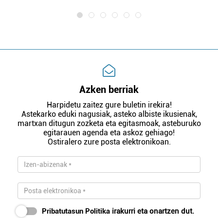
Azken berriak
Harpidetu zaitez gure buletin irekira!
Astekarko eduki nagusiak, asteko albiste ikusienak,
martxan ditugun zozketa eta egitasmoak, asteburuko
egitarauen agenda eta askoz gehiago!
Ostiralero zure posta elektronikoan.
Pribatutasun Politika
irakurri eta onartzen dut.