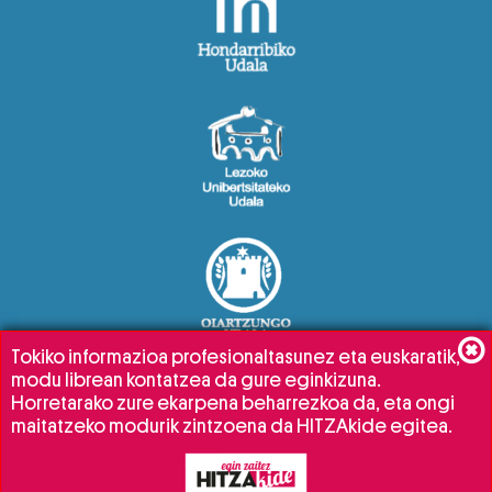
Tokiko informazioa profesionaltasunez eta euskaratik,
modu librean kontatzea da gure eginkizuna.
Horretarako zure ekarpena beharrezkoa da, eta ongi
maitatzeko modurik zintzoena da HITZAkide egitea.