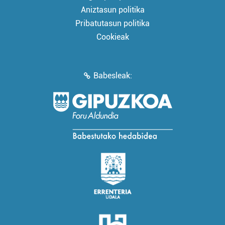
Aniztasun politika
Pribatutasun politika
Cookieak
Babesleak: