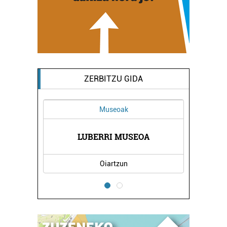
ZERBITZU GIDA
Museoak
NA
LUBERRI MUSEOA
O
Oiartzun