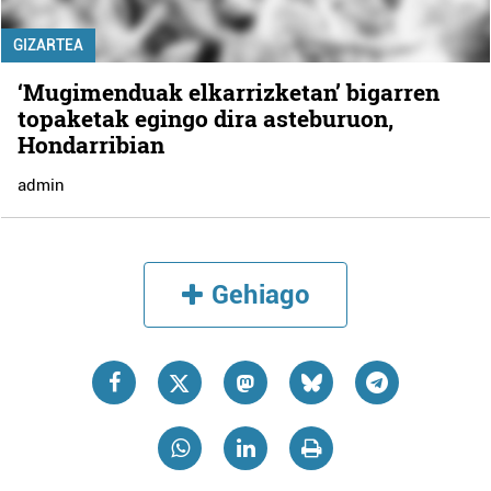
GIZARTEA
‘Mugimenduak elkarrizketan’ bigarren
topaketak egingo dira asteburuon,
Hondarribian
admin
Gehiago