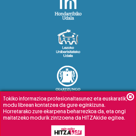
Tokiko informazioa profesionaltasunez eta euskaratik,
modu librean kontatzea da gure eginkizuna.
Horretarako zure ekarpena beharrezkoa da, eta ongi
maitatzeko modurik zintzoena da HITZAkide egitea.