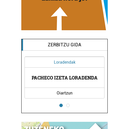
ZERBITZU GIDA
Loradendak
ARITZA
PACHECO IZETA LORADENDA
PASAI
Oiartzun