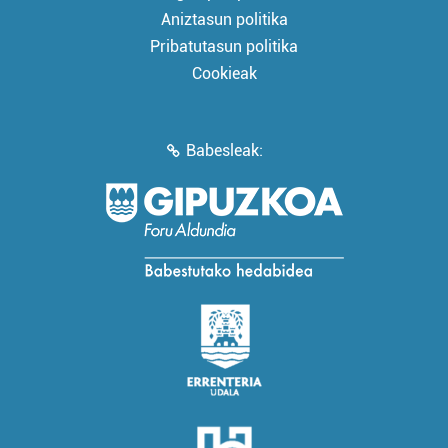
Aniztasun politika
Pribatutasun politika
Cookieak
Babesleak: