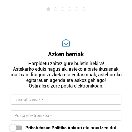
Azken berriak
Harpidetu zaitez gure buletin irekira!
Astekarko eduki nagusiak, asteko albiste ikusienak,
martxan ditugun zozketa eta egitasmoak, asteburuko
egitarauen agenda eta askoz gehiago!
Ostiralero zure posta elektronikoan.
Pribatutasun Politika
irakurri eta onartzen dut.