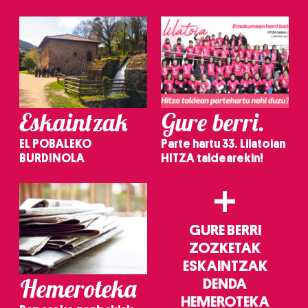
irakurri
Eskaintzak
Gure berri.
EL POBALEKO
Parte hartu 33. Lilatoian
BURDINOLA
HITZA taldearekin!
+
GURE BERRI
ZOZKETAK
ESKAINTZAK
Hemeroteka
DENDA
HEMEROTEKA