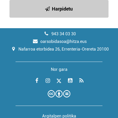
Harpidetu
943 34 03 30
oarsobidasoa@hitza.eus
Nafarroa etorbidea 26, Errenteria-Orereta 20100
Nor gara
Argitalpen politika