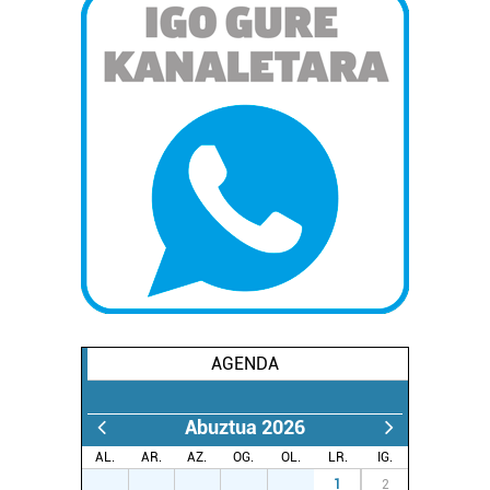
AGENDA
Abuztua 2026
AL.
AR.
AZ.
OG.
OL.
LR.
IG.
27
28
29
30
31
1
2