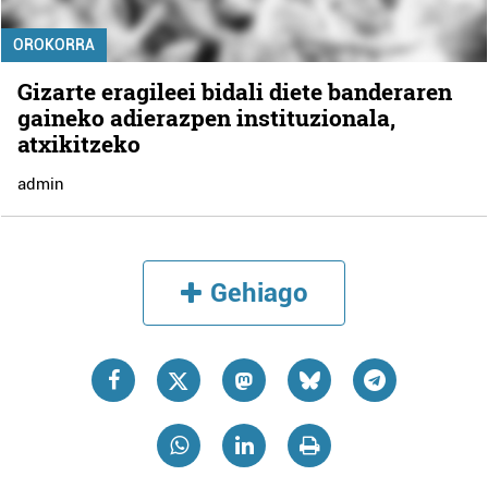
OROKORRA
Gizarte eragileei bidali diete banderaren
gaineko adierazpen instituzionala,
atxikitzeko
admin
Gehiago