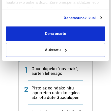
hautatzeko aukera duzu. Zure onespena aldatzen edo
Bihar
27º
18º
deuseztatzen ahal duzu edozein momentutan, Cookie
deklaraziotik edo Privacy triggerean klikatuz.
Xehetasunak ikusi
Igandea
25º
20º
If you allow, we would also like to:
Collect information about your geographical
Dena onartu
Gehiago:
Hondarribia
location which can be accurate to within several
meters
Aukeratu
Identify your device by actively scanning it for
Azken 7 egunetako irakurrienak
specific characteristics (fingerprinting)
Find out more about how your personal data is processed
1
Guadalupeko "novenak",
and set your preferences in the
details section
.
aurten lehenago
Guk eta gure bazkideek zure datu pertsonalak
2
prozesatzen ditugu, zure IP zenbakia, besteak beste,
Pistolaz egindako hiru
lapurreten ustezko egilea
teknologia erabiliz, cookieak adibidez, iragarki eta eduki
atxilotu dute Guadalupen
pertsonalizatuak eskaintzeko, iragarkiak eta edukia
neurtzeko, jendeari buruzko informazioa biltzeko eta