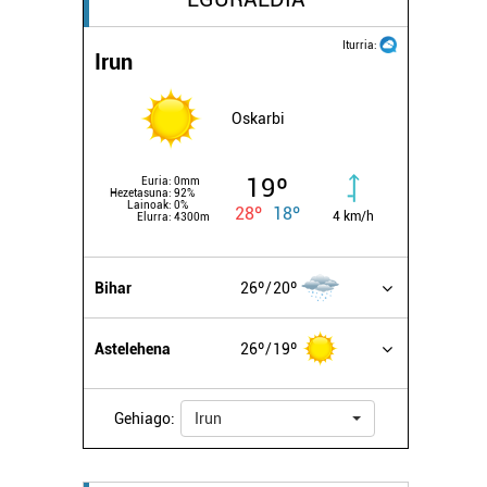
Iturria:
Irun
Oskarbi
19º
Euria:
0mm
Hezetasuna:
92%
Lainoak:
0%
28º
18º
4 km/h
Elurra:
4300m
Bihar
26º
20º
Astelehena
26º
19º
Gehiago:
Irun