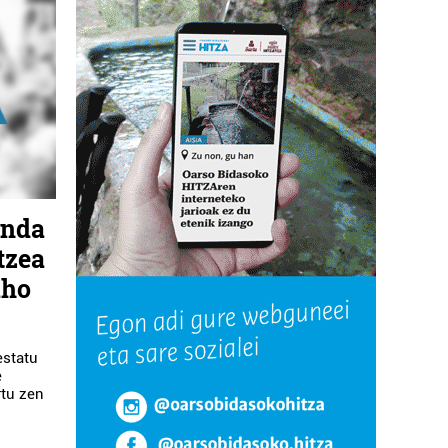
anda
tzea
aho
estatu
e
rtu zen