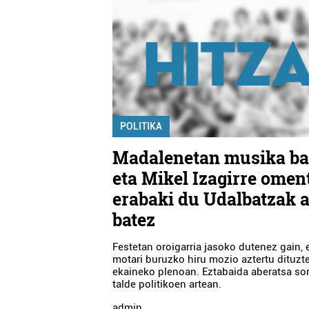
POLITIKA
Madalenetan musika b
eta Mikel Izagirre omen
erabaki du Udalbatzak 
batez
Festetan oroigarria jasoko dutenez gain, 
motari buruzko hiru mozio aztertu dituzt
ekaineko plenoan. Eztabaida aberatsa so
talde politikoen artean.
admin