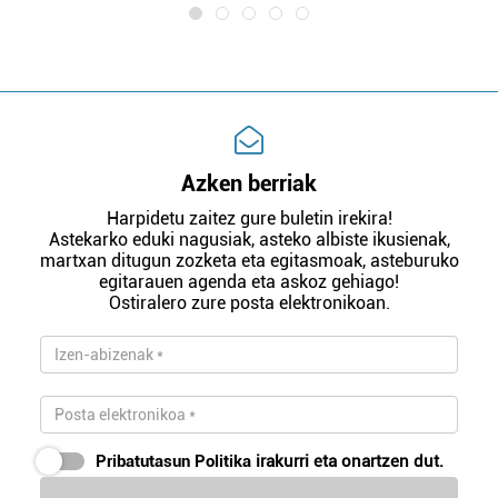
Azken berriak
Harpidetu zaitez gure buletin irekira!
Astekarko eduki nagusiak, asteko albiste ikusienak,
martxan ditugun zozketa eta egitasmoak, asteburuko
egitarauen agenda eta askoz gehiago!
Ostiralero zure posta elektronikoan.
Pribatutasun Politika
irakurri eta onartzen dut.