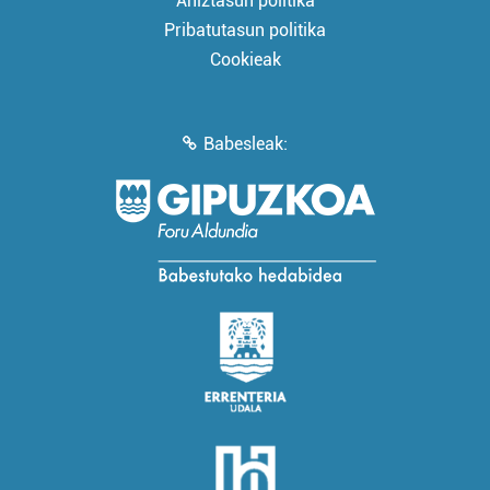
Aniztasun politika
Pribatutasun politika
Cookieak
Babesleak: