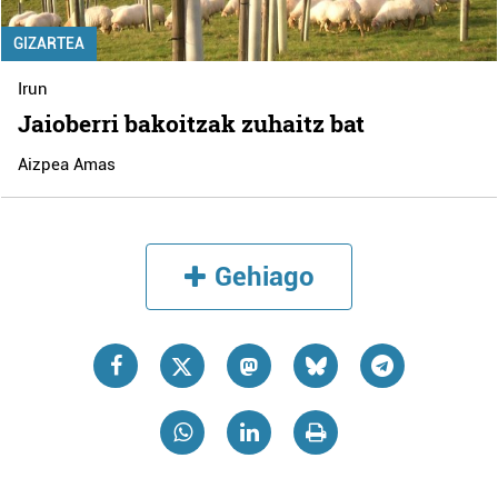
GIZARTEA
Irun
Jaioberri bakoitzak zuhaitz bat
Aizpea Amas
Gehiago