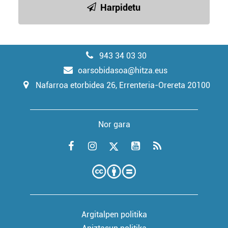
Harpidetu
943 34 03 30
oarsobidasoa@hitza.eus
Nafarroa etorbidea 26, Errenteria-Orereta 20100
Nor gara
Argitalpen politika