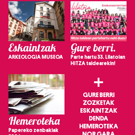
Eskaintzak
Gure berri.
ARKEOLOGIA MUSEOA
Parte hartu 33. Lilatoian
HITZA taldearekin!
+
GURE BERRI
ZOZKETAK
ESKAINTZAK
Hemeroteka
DENDA
HEMEROTEKA
Papereko zenbakiak
NOR GARA