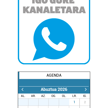
AGENDA
Abuztua 2026
AL.
AR.
AZ.
OG.
OL.
LR.
IG.
27
28
29
30
31
1
2