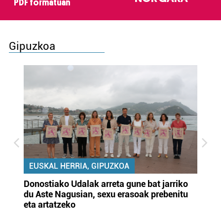
PDF formatuan
Gipuzkoa
EUSKAL HERRIA, GIPUZKOA
Donostiako Udalak arreta gune bat jarriko
Ur
du Aste Nagusian, sexu erasoak prebenitu
es
eta artatzeko
lu