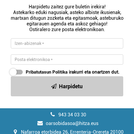
Harpidetu zaitez gure buletin irekira!
Astekarko eduki nagusiak, asteko albiste ikusienak,
martxan ditugun zozketa eta egitasmoak, asteburuko
egitarauen agenda eta askoz gehiago!
Ostiralero zure posta elektronikoan.
Pribatutasun Politika
irakurri eta onartzen dut.
Harpidetu
943 34 03 30
oarsobidasoa@hitza.eus
Nafarroa etorbidea 26, Errenteria-Orereta 20100