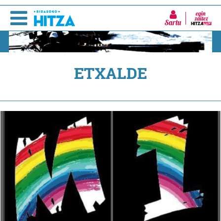
Sartu
ETXALDE