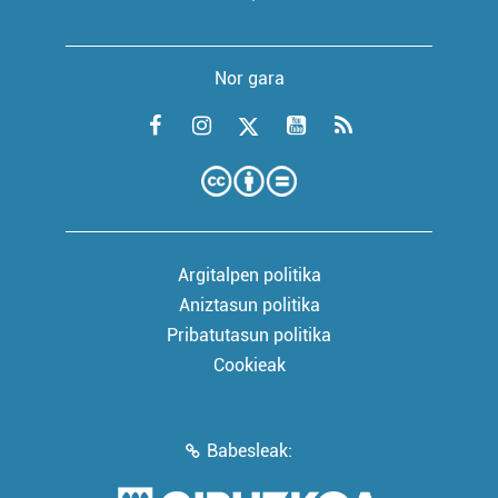
Nor gara
Argitalpen politika
Aniztasun politika
Pribatutasun politika
Cookieak
Babesleak: