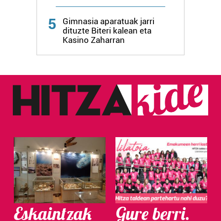
Webgune honek cookie propioak eta hirugarrenen cookie-
5
fitxategiak erabiltzen ditu. Zure esperientzia eta
Gimnasia aparatuak jarri
dituzte Biteri kalean eta
zerbitzuak hobetzeko asmoz, cookie teknologiaz
Kasino Zaharran
baliatzen gara. Ohar hau onartuz gero, teknologia hori
erabiltzeko baimen esplizitua ematen diguzu.
Gehiago
irakurri
Eskaintzak
Gure berri.