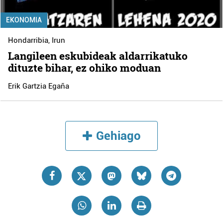
EKONOMIA
Hondarribia
,
Irun
Langileen eskubideak aldarrikatuko
dituzte bihar, ez ohiko moduan
Erik Gartzia Egaña
Gehiago