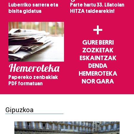
Luberriko sarrera eta
Parte hartu 33. Lilatoian
bisita gidatua
HITZA taldearekin!
+
GURE BERRI
ZOZKETAK
ESKAINTZAK
Hemeroteka
DENDA
HEMEROTEKA
Papereko zenbakiak
NOR GARA
PDF formatuan
Gipuzkoa