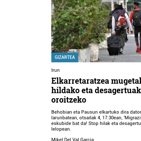
GIZARTEA
Irun
Elkarretaratzea mugeta
hildako eta desagertua
oroitzeko
Behobian eta Pausun elkartuko dira dato
larunbatean, otsailak 4, 17:30ean, 'Migraz
eskubide bat da! Stop hilak eta desagertu
lelopean.
Mikel Del Val Garcia