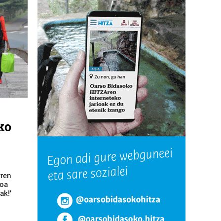
ko
k
rren
ioa
ak!'