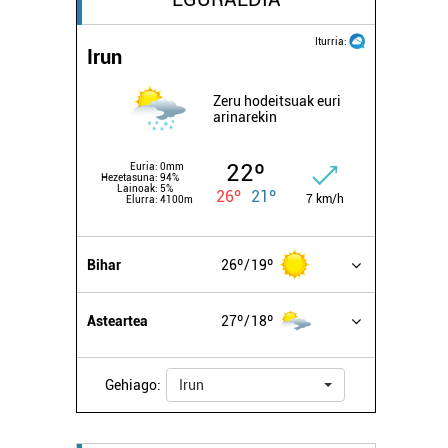
Iturria:
Irun
Zeru hodeitsuak euri
arinarekin
22º
Euria:
0mm
Hezetasuna:
94%
Lainoak:
5%
26º
21º
7 km/h
Elurra:
4100m
Bihar
26º
19º
Asteartea
27º
18º
Gehiago:
Irun