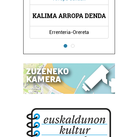
U
KALIMA ARROPA DENDA
Errenteria-Orereta