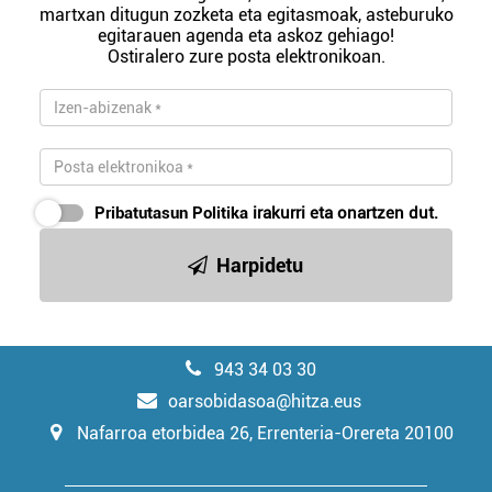
martxan ditugun zozketa eta egitasmoak, asteburuko
egitarauen agenda eta askoz gehiago!
Ostiralero zure posta elektronikoan.
Pribatutasun Politika
irakurri eta onartzen dut.
Harpidetu
943 34 03 30
oarsobidasoa@hitza.eus
Nafarroa etorbidea 26, Errenteria-Orereta 20100