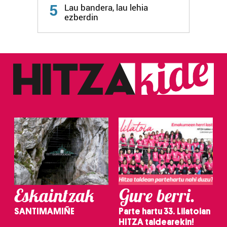
5
Lau bandera, lau lehia
fitxategiak erabiltzen ditu. Zure esperientzia eta
ezberdin
zerbitzuak hobetzeko asmoz, cookie teknologiaz
baliatzen gara. Ohar hau onartuz gero, teknologia hori
erabiltzeko baimen esplizitua ematen diguzu.
Gehiago
irakurri
Eskaintzak
Gure berri.
SANTIMAMIÑE
Parte hartu 33. Lilatoian
HITZA taldearekin!