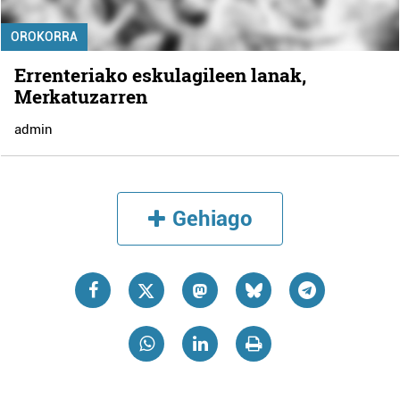
OROKORRA
Errenteriako eskulagileen lanak,
Merkatuzarren
admin
Gehiago