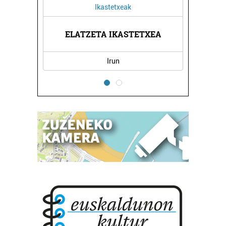
Ikastetxeak
LA
ELATZETA IKASTETXEA
H
Irun