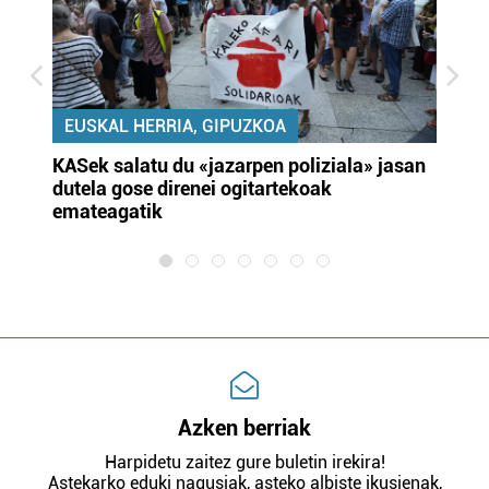
EUSKAL HERRIA, GIPUZKOA
KASek salatu du «jazarpen poliziala» jasan
Pa
dutela gose direnei ogitartekoak
da
emateagatik
«s
Azken berriak
Harpidetu zaitez gure buletin irekira!
Astekarko eduki nagusiak, asteko albiste ikusienak,