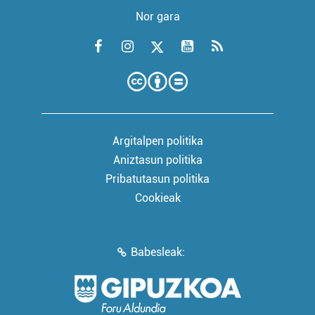
Nor gara
Argitalpen politika
Aniztasun politika
Pribatutasun politika
Cookieak
Babesleak: