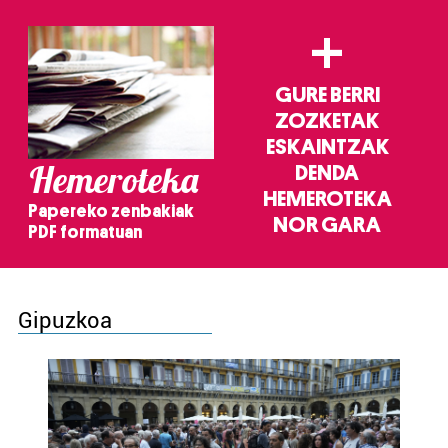
+
GURE BERRI
ZOZKETAK
ESKAINTZAK
Hemeroteka
DENDA
HEMEROTEKA
Papereko zenbakiak
NOR GARA
PDF formatuan
Gipuzkoa