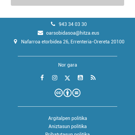
943 34 03 30
oarsobidasoa@hitza.eus
Nafarroa etorbidea 26, Errenteria-Orereta 20100
Nor gara
Argitalpen politika
Aniztasun politika
Pribatutasun politika