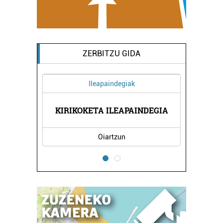
ZERBITZU GIDA
Ileapaindegiak
EGIA
KIRIKOKETA ILEAPAINDEGIA
SAN
Oiartzun