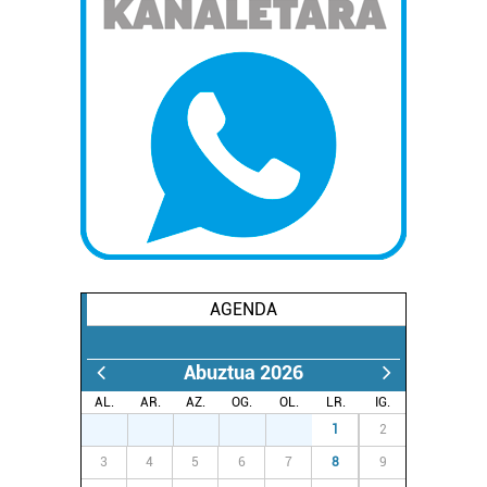
AGENDA
Abuztua 2026
AL.
AR.
AZ.
OG.
OL.
LR.
IG.
27
28
29
30
31
1
2
3
4
5
6
7
8
9