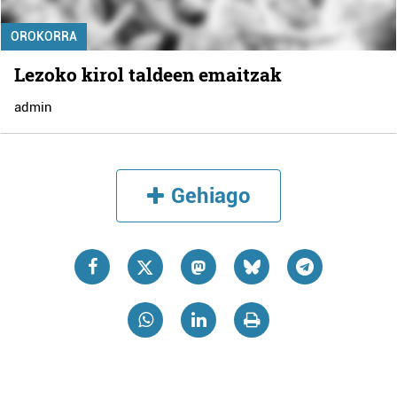
OROKORRA
Lezoko kirol taldeen emaitzak
admin
Gehiago