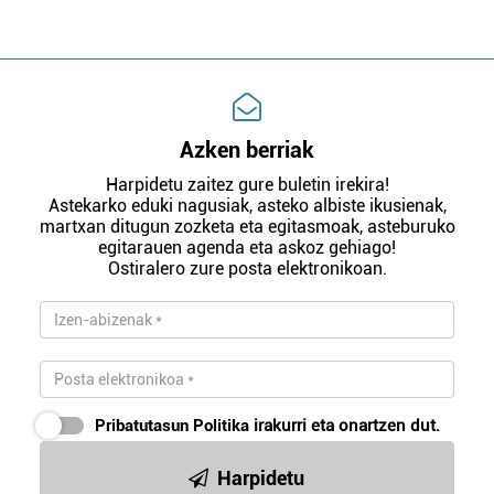
Azken berriak
Harpidetu zaitez gure buletin irekira!
Astekarko eduki nagusiak, asteko albiste ikusienak,
martxan ditugun zozketa eta egitasmoak, asteburuko
egitarauen agenda eta askoz gehiago!
Ostiralero zure posta elektronikoan.
Pribatutasun Politika
irakurri eta onartzen dut.
Harpidetu