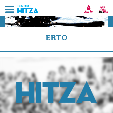
Sartu
ERTO