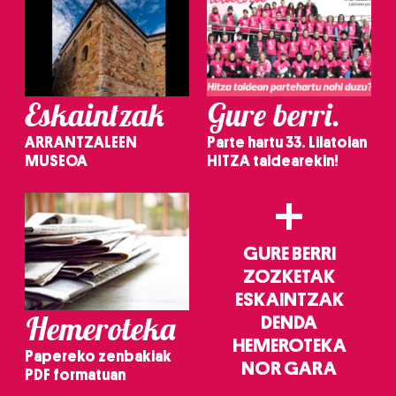
Eskaintzak
Gure berri.
ARRANTZALEEN
Parte hartu 33. Lilatoian
MUSEOA
HITZA taldearekin!
+
GURE BERRI
ZOZKETAK
ESKAINTZAK
Hemeroteka
DENDA
HEMEROTEKA
Papereko zenbakiak
NOR GARA
PDF formatuan