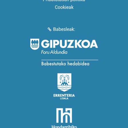
Cookieak
Babesleak: