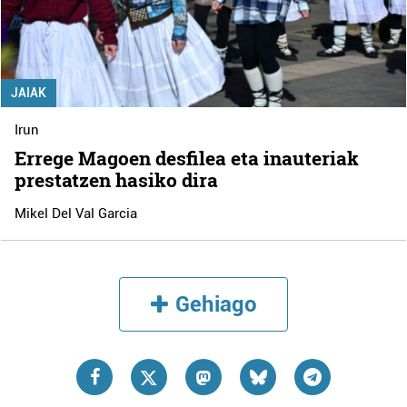
JAIAK
Irun
Errege Magoen desfilea eta inauteriak
prestatzen hasiko dira
Mikel Del Val Garcia
Gehiago