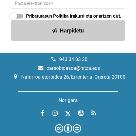
Pribatutasun Politika
irakurri eta onartzen dut.
Harpidetu
943 34 03 30
oarsobidasoa@hitza.eus
Nafarroa etorbidea 26, Errenteria-Orereta 20100
Nor gara