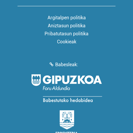
Argitalpen politika
Aniztasun politika
Pribatutasun politika
Cookieak
Babesleak: