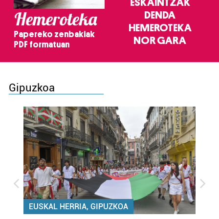
ESKAINTZAK
Hemeroteka
DENDA
HEMEROTEKA
Papereko zenbakiak
NOR GARA
PDF formatuan
Gipuzkoa
EUSKAL HERRIA, GIPUZKOA