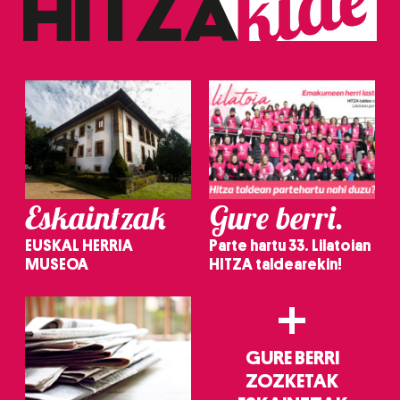
erabiltzeko baimen esplizitua ematen diguzu.
Gehiago
irakurri
Eskaintzak
Gure berri.
EUSKAL HERRIA
Parte hartu 33. Lilatoian
MUSEOA
HITZA taldearekin!
+
GURE BERRI
ZOZKETAK