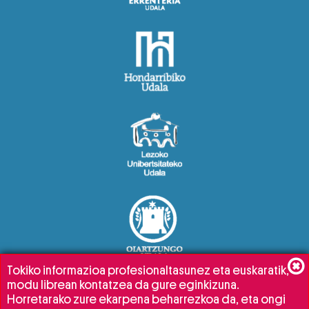
Tokiko informazioa profesionaltasunez eta euskaratik,
modu librean kontatzea da gure eginkizuna.
Horretarako zure ekarpena beharrezkoa da, eta ongi