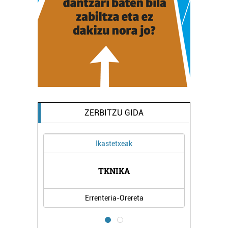
ZERBITZU GIDA
Ikastetxeak
RITZA
TKNIKA
SALS
Errenteria-Orereta