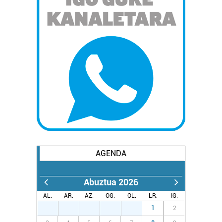
AGENDA
Abuztua 2026
AL.
AR.
AZ.
OG.
OL.
LR.
IG.
27
28
29
30
31
1
2