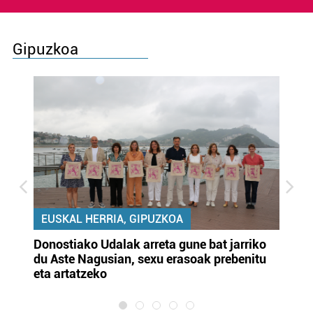
Gipuzkoa
EUSKAL HERRIA, GIPUZKOA
Donostiako Udalak arreta gune bat jarriko
Ur
du Aste Nagusian, sexu erasoak prebenitu
es
eta artatzeko
lu