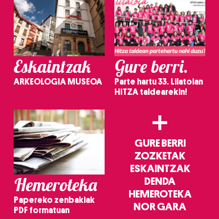
Eskaintzak
Gure berri.
ARKEOLOGIA MUSEOA
Parte hartu 33. Lilatoian
HITZA taldearekin!
+
GURE BERRI
ZOZKETAK
ESKAINTZAK
Hemeroteka
DENDA
HEMEROTEKA
Papereko zenbakiak
NOR GARA
PDF formatuan