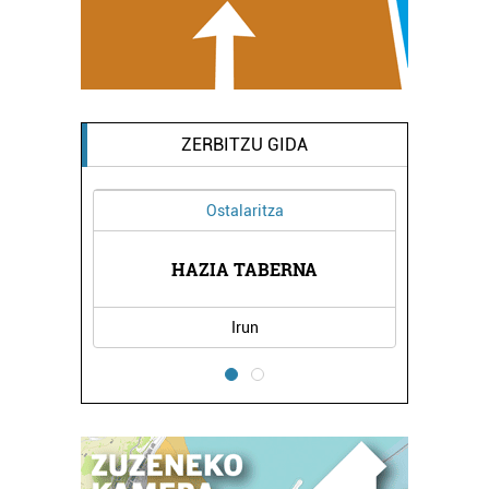
ZERBITZU GIDA
Ostalaritza
ZENTROA
HAZIA TABERNA
BAT KI
Irun