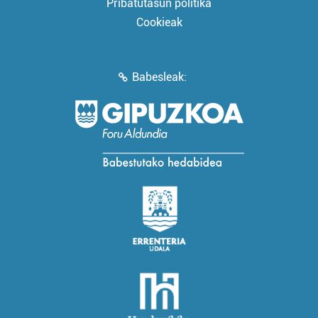
Pribatutasun politika
Cookieak
Babesleak: