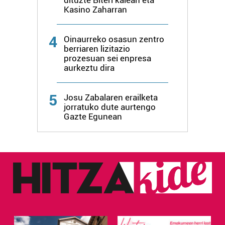
erabiltzen dituen hauta dezakezu.
Kasino Zaharran
Bazkide batzuek ez dizute baimenik eskatzen, eta beren
4
interes komertzial legitimoetan babesten dira. Ikusi gure
Oinaurreko osasun zentro
berriaren lizitazio
bazkideen zerrenda, beren ustez zein helburutarako
prozesuan sei enpresa
duten interes legitimoa eta horren aurka nola egin
aurkeztu dira
dezakezun ikusteko.
5
Josu Zabalaren erailketa
Lortu zure datu pertsonalak prozesatzeko moduari
jorratuko dute aurtengo
buruzko informazio gehiago eta ezarri zure lehentasunak
Gazte Egunean
datuen atalean. Edozein unetan alda edo ken dezakezu
zure baimena Cookieen adierazpenean.
Webgune honek cookie propioak eta hirugarrenen cookie-
fitxategiak erabiltzen ditu. Zure esperientzia eta
zerbitzuak hobetzeko asmoz, cookie teknologiaz
baliatzen gara. Ohar hau onartuz gero, teknologia hori
erabiltzeko baimen esplizitua ematen diguzu.
Gehiago
irakurri