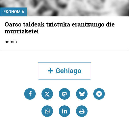
EKONOMIA
Oarso taldeak txistuka erantzungo die
murrizketei
admin
Gehiago