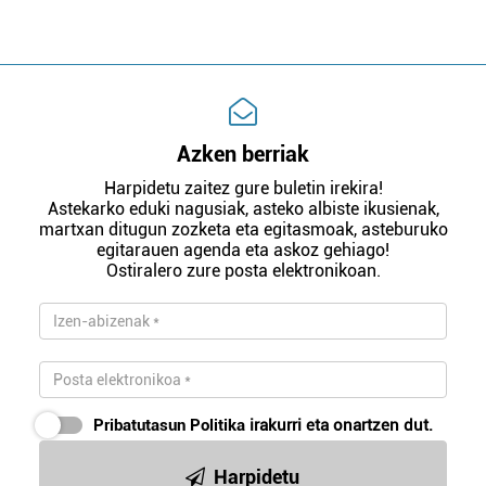
Azken berriak
Harpidetu zaitez gure buletin irekira!
Astekarko eduki nagusiak, asteko albiste ikusienak,
martxan ditugun zozketa eta egitasmoak, asteburuko
egitarauen agenda eta askoz gehiago!
Ostiralero zure posta elektronikoan.
Pribatutasun Politika
irakurri eta onartzen dut.
Harpidetu