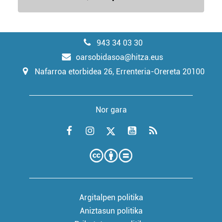
943 34 03 30
oarsobidasoa@hitza.eus
Nafarroa etorbidea 26, Errenteria-Orereta 20100
Nor gara
Argitalpen politika
Aniztasun politika