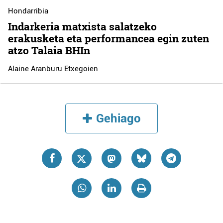
Hondarribia
Indarkeria matxista salatzeko
erakusketa eta performancea egin zuten
atzo Talaia BHIn
Alaine Aranburu Etxegoien
Gehiago