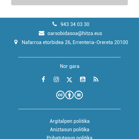
943 34 03 30
oarsobidasoa@hitza.eus
Nafarroa etorbidea 26, Errenteria-Orereta 20100
Nor gara
Argitalpen politika
Aniztasun politika
Pribatutasun politika