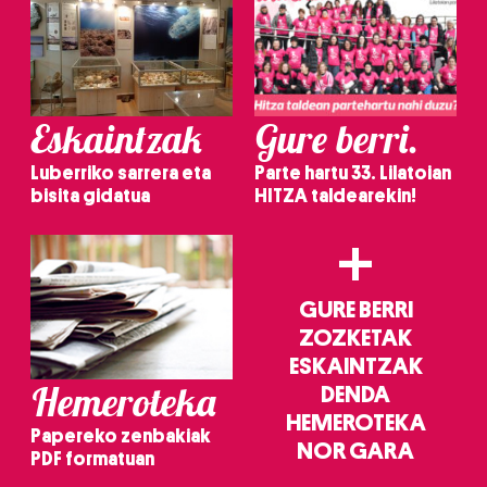
Eskaintzak
Gure berri.
Luberriko sarrera eta
Parte hartu 33. Lilatoian
bisita gidatua
HITZA taldearekin!
+
GURE BERRI
ZOZKETAK
ESKAINTZAK
Hemeroteka
DENDA
HEMEROTEKA
Papereko zenbakiak
NOR GARA
PDF formatuan