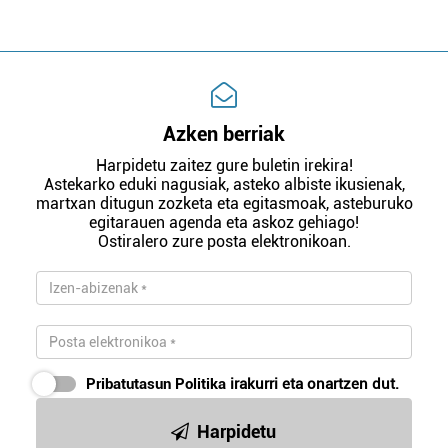
Azken berriak
Harpidetu zaitez gure buletin irekira!
Astekarko eduki nagusiak, asteko albiste ikusienak,
martxan ditugun zozketa eta egitasmoak, asteburuko
egitarauen agenda eta askoz gehiago!
Ostiralero zure posta elektronikoan.
Pribatutasun Politika
irakurri eta onartzen dut.
Harpidetu