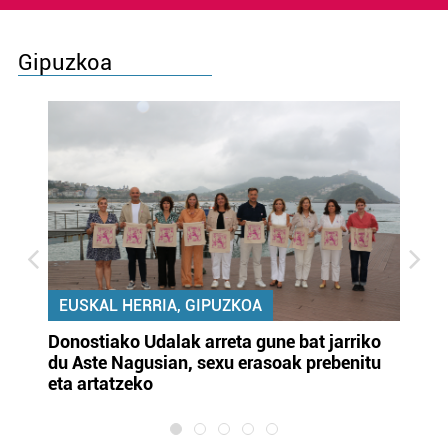
Gipuzkoa
EUSKAL HERRIA, GIPUZKOA
Donostiako Udalak arreta gune bat jarriko
Ur
du Aste Nagusian, sexu erasoak prebenitu
es
eta artatzeko
lu