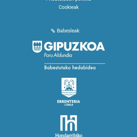
Cookieak
Babesleak: