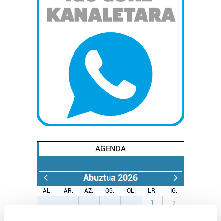
AGENDA
Abuztua 2026
AL.
AR.
AZ.
OG.
OL.
LR.
IG.
27
28
29
30
31
1
2
3
4
5
6
7
8
9