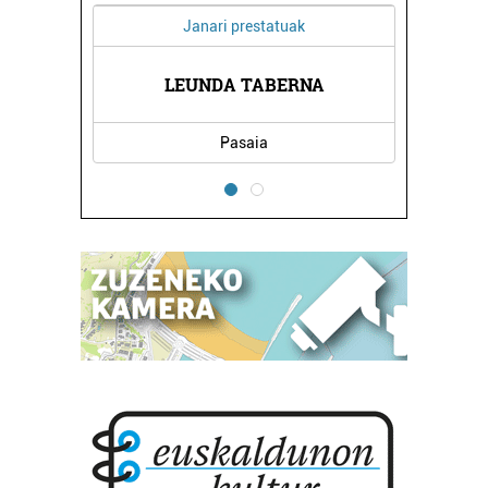
Janari prestatuak
A
LEUNDA TABERNA
Pasaia