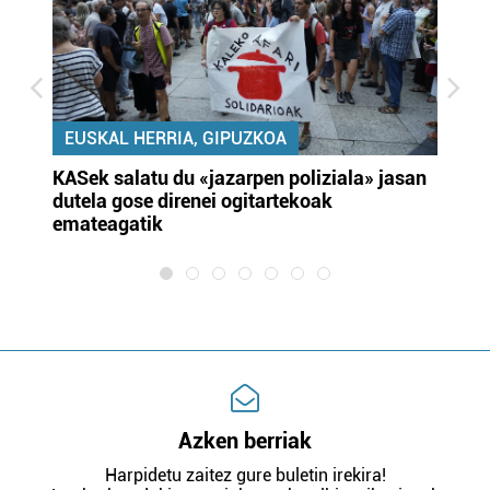
EUSKAL HERRIA, GIPUZKOA
KASek salatu du «jazarpen poliziala» jasan
Pa
dutela gose direnei ogitartekoak
da
emateagatik
«s
Azken berriak
Harpidetu zaitez gure buletin irekira!