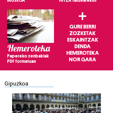
MUSEOA
HITZA taldearekin!
+
GURE BERRI
ZOZKETAK
ESKAINTZAK
Hemeroteka
DENDA
HEMEROTEKA
Papereko zenbakiak
NOR GARA
PDF formatuan
Gipuzkoa