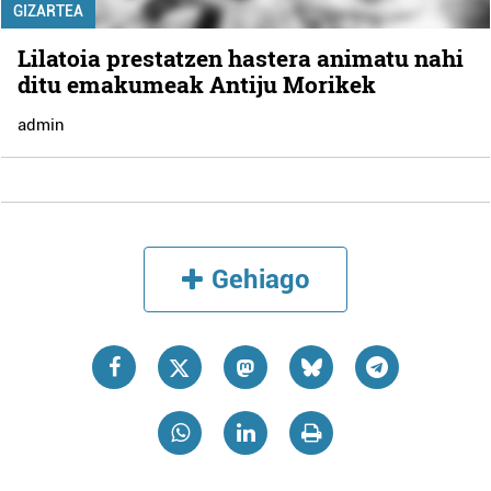
GIZARTEA
Lilatoia prestatzen hastera animatu nahi
ditu emakumeak Antiju Morikek
admin
Gehiago