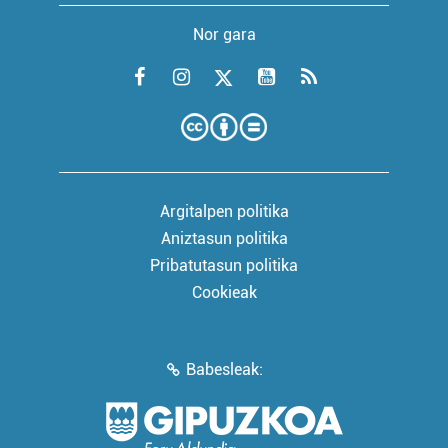
Nor gara
Argitalpen politika
Aniztasun politika
Pribatutasun politika
Cookieak
Babesleak: