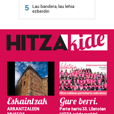
5
Lau bandera, lau lehia
ezberdin
Eskaintzak
Gure berri.
ARRANTZALEEN
Parte hartu 33. Lilatoian