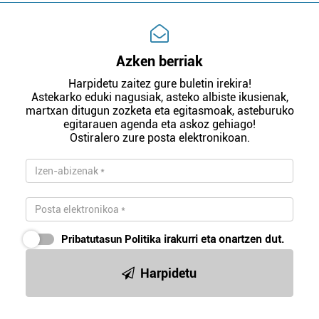
Azken berriak
Harpidetu zaitez gure buletin irekira!
Astekarko eduki nagusiak, asteko albiste ikusienak,
martxan ditugun zozketa eta egitasmoak, asteburuko
egitarauen agenda eta askoz gehiago!
Ostiralero zure posta elektronikoan.
Pribatutasun Politika
irakurri eta onartzen dut.
Harpidetu