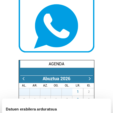
AGENDA
Abuztua 2026
AL.
AR.
AZ.
OG.
OL.
LR.
IG.
27
28
29
30
31
1
2
3
4
5
6
7
8
9
10
11
12
13
14
15
16
Datuen erabilera arduratsua