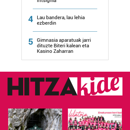
Intsignia
zure baimena Cookieen adierazpenean.
4
Lau bandera, lau lehia
Webgune honek cookie propioak eta hirugarrenen cookie-
ezberdin
fitxategiak erabiltzen ditu. Zure esperientzia eta
zerbitzuak hobetzeko asmoz, cookie teknologiaz
5
baliatzen gara. Ohar hau onartuz gero, teknologia hori
Gimnasia aparatuak jarri
dituzte Biteri kalean eta
erabiltzeko baimen esplizitua ematen diguzu.
Gehiago
Kasino Zaharran
irakurri