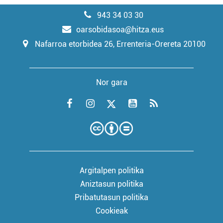
943 34 03 30
oarsobidasoa@hitza.eus
Nafarroa etorbidea 26, Errenteria-Orereta 20100
Nor gara
Argitalpen politika
Aniztasun politika
Pribatutasun politika
Cookieak