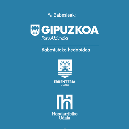
Babesleak: