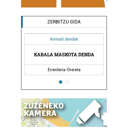
ZERBITZU GIDA
Animali dendak
A
KABALA MASKOTA DENDA
Errenteria-Orereta