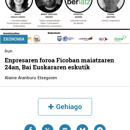
EKONOMIA
Irun
Enpresaren foroa Ficoban maiatzaren
24an, Bai Euskararen eskutik
Alaine Aranburu Etxegoien
Gehiago