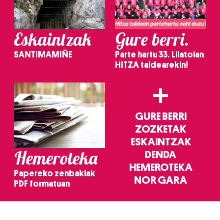
Eskaintzak
Gure berri.
SANTIMAMIÑE
Parte hartu 33. Lilatoian
HITZA taldearekin!
+
GURE BERRI
ZOZKETAK
ESKAINTZAK
Hemeroteka
DENDA
HEMEROTEKA
Papereko zenbakiak
NOR GARA
PDF formatuan