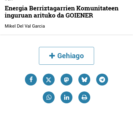
Energia Berriztagarrien Komunitateen
inguruan arituko da GOIENER
Mikel Del Val Garcia
Gehiago