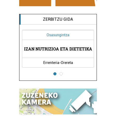
ZERBITZU GIDA
Osasungintza
ESKOLA
IZAN NUTRIZIOA ETA DIETETIKA
HONDA
Errenteria-Orereta