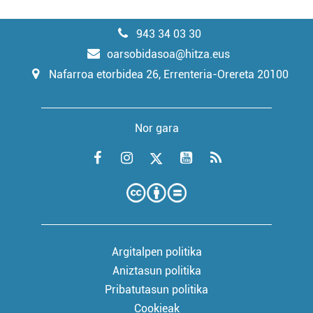
943 34 03 30
oarsobidasoa@hitza.eus
Nafarroa etorbidea 26, Errenteria-Orereta 20100
Nor gara
Argitalpen politika
Aniztasun politika
Pribatutasun politika
Cookieak