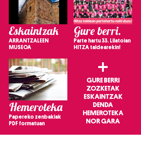
Eskaintzak
Gure berri.
ARRANTZALEEN
Parte hartu 33. Lilatoian
MUSEOA
HITZA taldearekin!
+
GURE BERRI
ZOZKETAK
ESKAINTZAK
Hemeroteka
DENDA
HEMEROTEKA
Papereko zenbakiak
NOR GARA
PDF formatuan