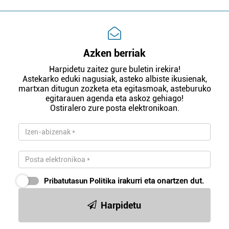
Azken berriak
Harpidetu zaitez gure buletin irekira!
Astekarko eduki nagusiak, asteko albiste ikusienak,
martxan ditugun zozketa eta egitasmoak, asteburuko
egitarauen agenda eta askoz gehiago!
Ostiralero zure posta elektronikoan.
Pribatutasun Politika
irakurri eta onartzen dut.
Harpidetu