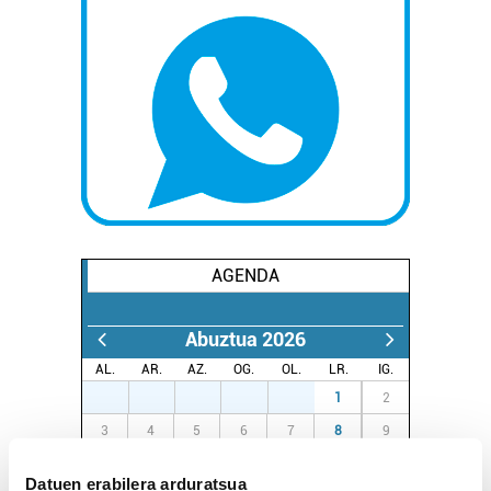
AGENDA
Abuztua 2026
AL.
AR.
AZ.
OG.
OL.
LR.
IG.
27
28
29
30
31
1
2
3
4
5
6
7
8
9
10
11
12
13
14
15
16
Datuen erabilera arduratsua