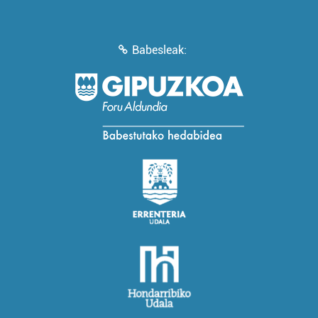
Babesleak: