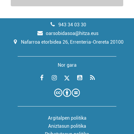
943 34 03 30
oarsobidasoa@hitza.eus
Nafarroa etorbidea 26, Errenteria-Orereta 20100
Nor gara
Argitalpen politika
Aniztasun politika