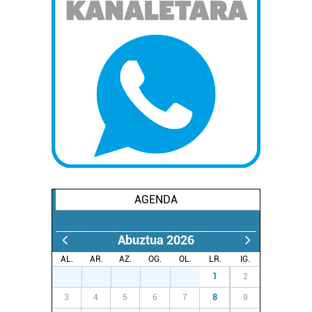
AGENDA
Abuztua 2026
AL.
AR.
AZ.
OG.
OL.
LR.
IG.
27
28
29
30
31
1
2
3
4
5
6
7
8
9