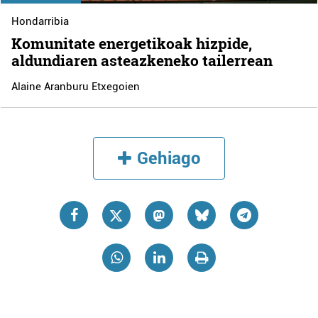
Hondarribia
Komunitate energetikoak hizpide,
aldundiaren asteazkeneko tailerrean
Alaine Aranburu Etxegoien
Gehiago