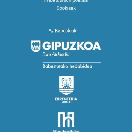
Pribatutasun politika
Cookieak
Babesleak: