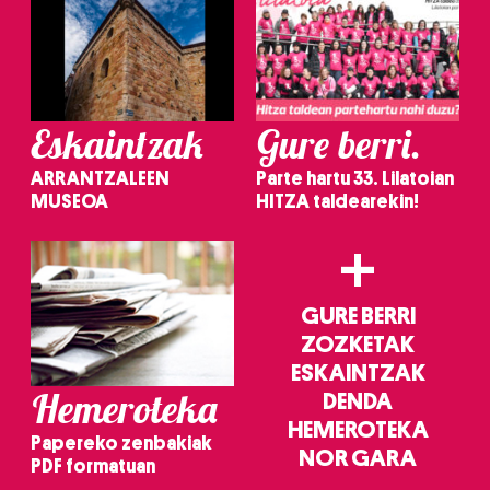
Eskaintzak
Gure berri.
ARRANTZALEEN
Parte hartu 33. Lilatoian
MUSEOA
HITZA taldearekin!
+
GURE BERRI
ZOZKETAK
ESKAINTZAK
Hemeroteka
DENDA
HEMEROTEKA
Papereko zenbakiak
NOR GARA
PDF formatuan