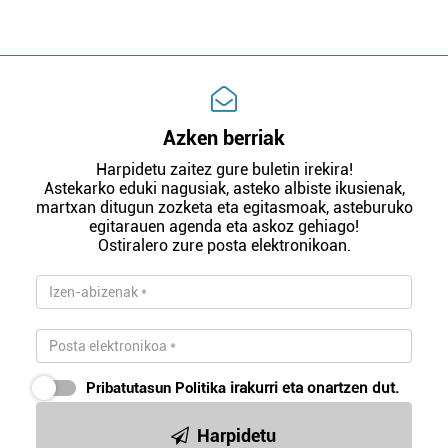
Azken berriak
Harpidetu zaitez gure buletin irekira!
Astekarko eduki nagusiak, asteko albiste ikusienak,
martxan ditugun zozketa eta egitasmoak, asteburuko
egitarauen agenda eta askoz gehiago!
Ostiralero zure posta elektronikoan.
Pribatutasun Politika
irakurri eta onartzen dut.
Harpidetu