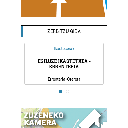
ZERBITZU GIDA
Ikastetxeak
EGILUZE IKASTETXEA -
I
ERRENTERIA
Errenteria-Orereta