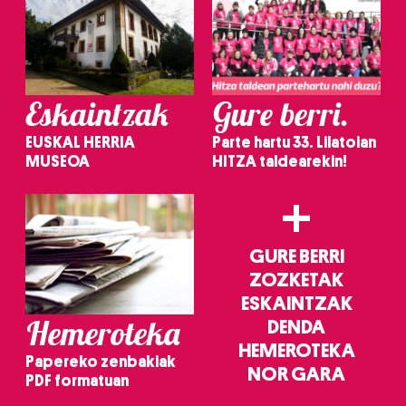
Eskaintzak
Gure berri.
EUSKAL HERRIA
Parte hartu 33. Lilatoian
MUSEOA
HITZA taldearekin!
+
GURE BERRI
ZOZKETAK
ESKAINTZAK
Hemeroteka
DENDA
HEMEROTEKA
Papereko zenbakiak
NOR GARA
PDF formatuan