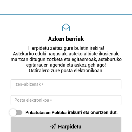
Azken berriak
Harpidetu zaitez gure buletin irekira!
Astekarko eduki nagusiak, asteko albiste ikusienak,
martxan ditugun zozketa eta egitasmoak, asteburuko
egitarauen agenda eta askoz gehiago!
Ostiralero zure posta elektronikoan.
Pribatutasun Politika
irakurri eta onartzen dut.
Harpidetu