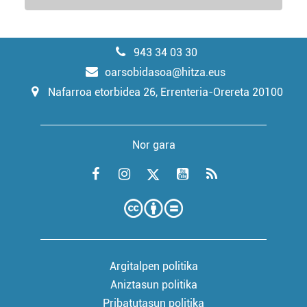
943 34 03 30
oarsobidasoa@hitza.eus
Nafarroa etorbidea 26, Errenteria-Orereta 20100
Nor gara
Argitalpen politika
Aniztasun politika
Pribatutasun politika