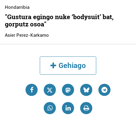
Hondarribia
"Gustura egingo nuke ‘bodysuit’ bat,
gorputz osoa"
Asier Perez-Karkamo
Gehiago