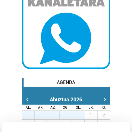
AGENDA
Abuztua 2026
AL.
AR.
AZ.
OG.
OL.
LR.
IG.
27
28
29
30
31
1
2
3
4
5
6
7
8
9