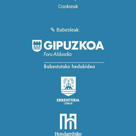
Cookieak
Babesleak: