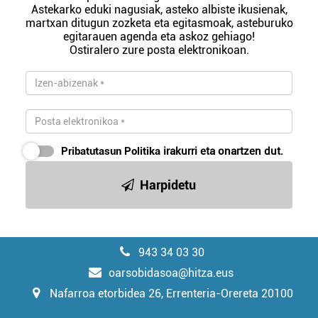
Astekarko eduki nagusiak, asteko albiste ikusienak,
martxan ditugun zozketa eta egitasmoak, asteburuko
egitarauen agenda eta askoz gehiago!
Ostiralero zure posta elektronikoan.
Pribatutasun Politika
irakurri eta onartzen dut.
Harpidetu
943 34 03 30
oarsobidasoa@hitza.eus
Nafarroa etorbidea 26, Errenteria-Orereta 20100