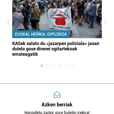
EUSKAL HERRIA, GIPUZKOA
KASek salatu du «jazarpen poliziala» jasan
Pa
dutela gose direnei ogitartekoak
da
emateagatik
«s
Azken berriak
Harpidetu zaitez gure buletin irekira!