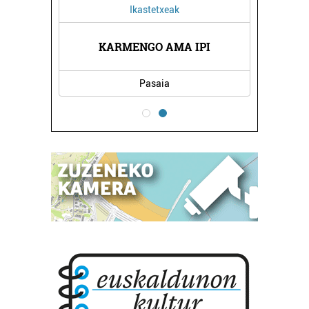
Ikastetxeak
KARMENGO AMA IPI
Pasaia