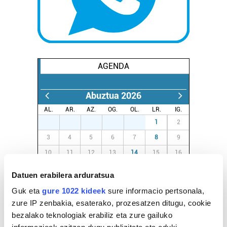
AGENDA
Abuztua 2026
AL.
AR.
AZ.
OG.
OL.
LR.
IG.
27
28
29
30
31
1
2
3
4
5
6
7
8
9
10
11
12
13
14
15
16
17
18
19
20
21
22
23
Datuen erabilera arduratsua
24
25
26
27
28
29
30
Guk eta
gure 1022 kideek
sure informacio pertsonala,
31
1
2
3
4
5
6
zure IP zenbakia, esaterako, prozesatzen ditugu, cookie
bezalako teknologiak erabiliz eta zure gailuko