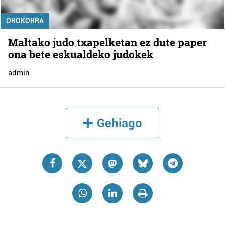
OROKORRA
Maltako judo txapelketan ez dute paper
ona bete eskualdeko judokek
admin
Gehiago