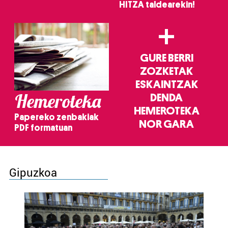
HITZA taldearekin!
+
GURE BERRI
ZOZKETAK
ESKAINTZAK
Hemeroteka
DENDA
HEMEROTEKA
Papereko zenbakiak
NOR GARA
PDF formatuan
Gipuzkoa