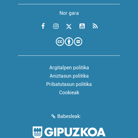
Nor gara
Argitalpen politika
Aniztasun politika
Pribatutasun politika
Cookieak
Babesleak: