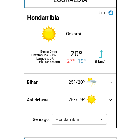
Iturria:
Hondarribia
Oskarbi
20º
Euria:
0mm
Hezetasuna:
91%
Lainoak:
0%
27º
19º
5 km/h
Elurra:
4300m
Bihar
25º
20º
Astelehena
25º
19º
Gehiago:
Hondarribia