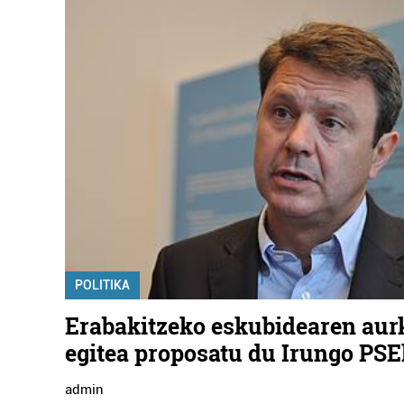
POLITIKA
Erabakitzeko eskubidearen aur
egitea proposatu du Irungo PSE
admin