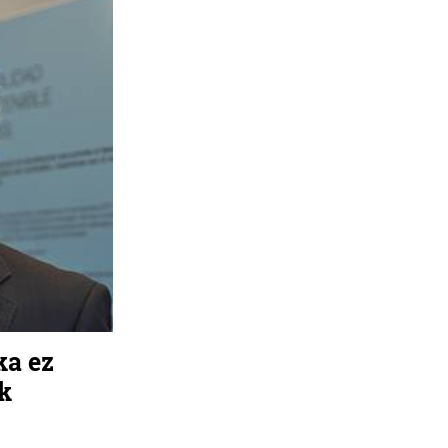
ka ez
k