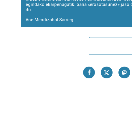
egindako ekarpenagatik. Saria «erosotasunez» jaso d
du.
Ane Mendizabal Sarriegi