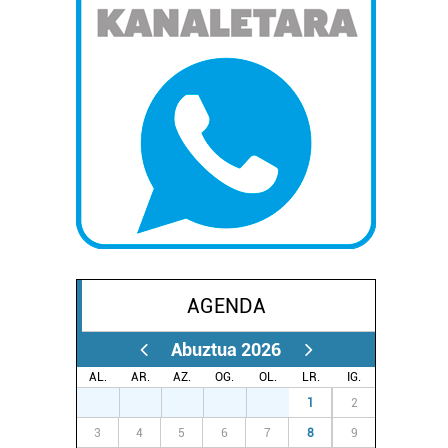
AGENDA
Abuztua 2026
AL.
AR.
AZ.
OG.
OL.
LR.
IG.
27
28
29
30
31
1
2
3
4
5
6
7
8
9