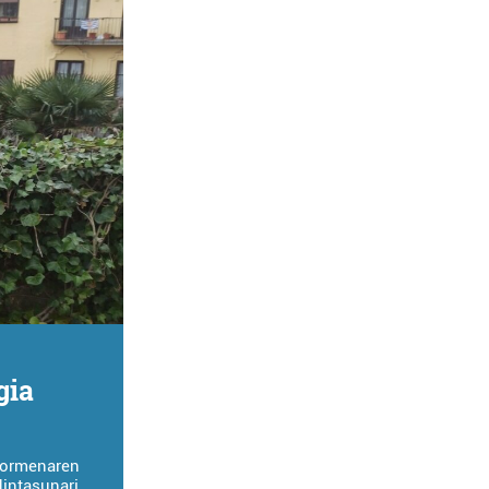
gia
 sormenaren
intasunari