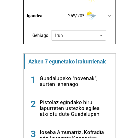
Igandea
26º
20º
Gehiago:
Irun
Azken 7 egunetako irakurrienak
1
Guadalupeko "novenak",
aurten lehenago
2
Pistolaz egindako hiru
lapurreten ustezko egilea
atxilotu dute Guadalupen
3
Ioseba Amunarriz, Kofradia