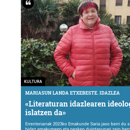
KULTURA
MARIASUN LANDA ETXEBESTE. IDAZLEA
«Literaturan idazlearen ideolo
islatzen da»
Errenteriarrak 2023ko Emakunde Saria jaso berri du
bidez emakumeen eta nesken duintasunari zein berd