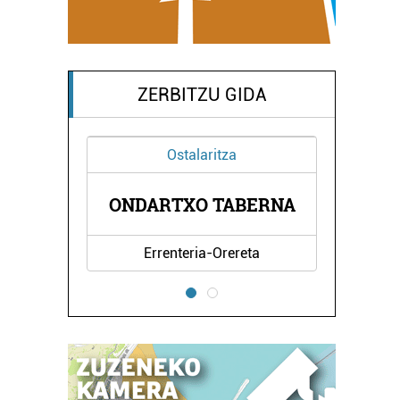
ZERBITZU GIDA
Ostalaritza
A
ONDARTXO TABERNA
Errenteria-Orereta