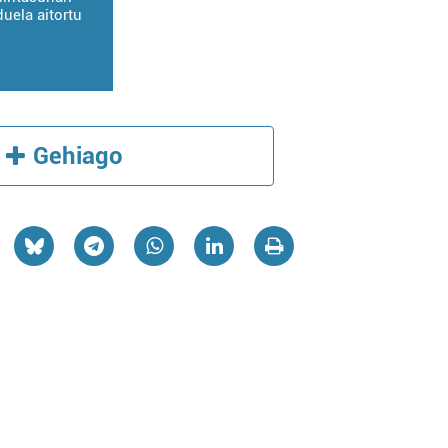
uela aitortu
Gehiago