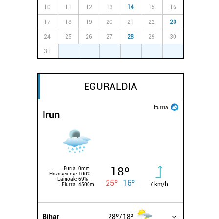
10
11
12
13
14
15
16
17
18
19
20
21
22
23
24
25
26
27
28
29
30
31
1
2
3
4
5
6
EGURALDIA
Iturria:
Irun
18º
Euria:
0mm
Hezetasuna:
100%
Lainoak:
69%
25º
16º
7 km/h
Elurra:
4500m
Bihar
28º
18º