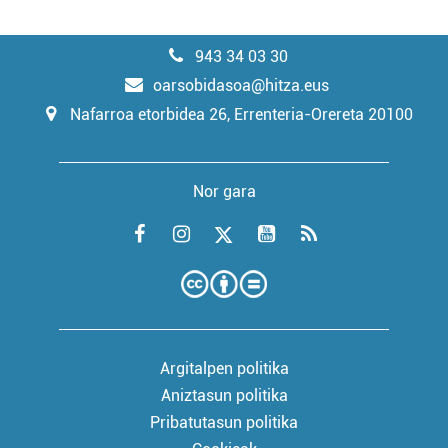
943 34 03 30
oarsobidasoa@hitza.eus
Nafarroa etorbidea 26, Errenteria-Orereta 20100
Nor gara
Argitalpen politika
Aniztasun politika
Pribatutasun politika