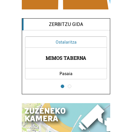
ZERBITZU GIDA
Ostalaritza
AL
H
MIMOS TABERNA
Pasaia