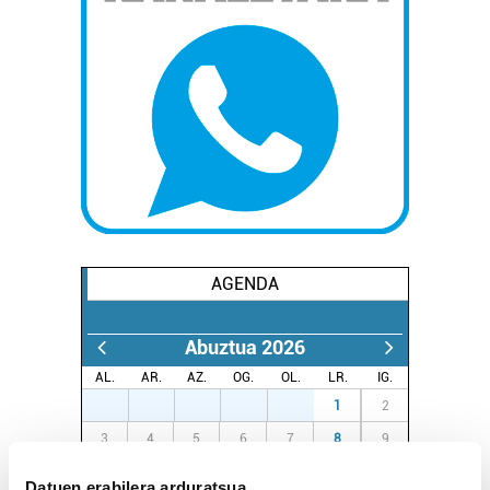
AGENDA
Abuztua 2026
AL.
AR.
AZ.
OG.
OL.
LR.
IG.
27
28
29
30
31
1
2
3
4
5
6
7
8
9
10
11
12
13
14
15
16
Datuen erabilera arduratsua