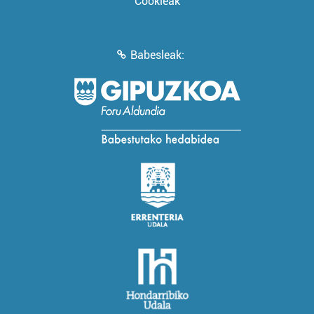
Cookieak
Babesleak: