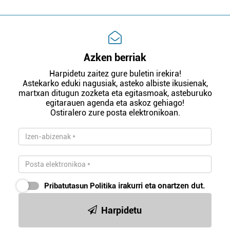
Azken berriak
Harpidetu zaitez gure buletin irekira!
Astekarko eduki nagusiak, asteko albiste ikusienak,
martxan ditugun zozketa eta egitasmoak, asteburuko
egitarauen agenda eta askoz gehiago!
Ostiralero zure posta elektronikoan.
Pribatutasun Politika
irakurri eta onartzen dut.
Harpidetu