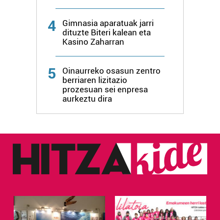
datuen atalean. Edozein unetan alda edo ken dezakezu
zure baimena Cookieen adierazpenean.
4
Gimnasia aparatuak jarri
dituzte Biteri kalean eta
Webgune honek cookie propioak eta hirugarrenen cookie-
Kasino Zaharran
fitxategiak erabiltzen ditu. Zure esperientzia eta
zerbitzuak hobetzeko asmoz, cookie teknologiaz
5
Oinaurreko osasun zentro
baliatzen gara. Ohar hau onartuz gero, teknologia hori
berriaren lizitazio
erabiltzeko baimen esplizitua ematen diguzu.
Gehiago
prozesuan sei enpresa
irakurri
aurkeztu dira