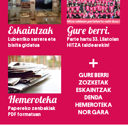
Eskaintzak
Gure berri.
Luberriko sarrera eta
Parte hartu 33. Lilatoian
bisita gidatua
HITZA taldearekin!
+
GURE BERRI
ZOZKETAK
ESKAINTZAK
Hemeroteka
DENDA
HEMEROTEKA
Papereko zenbakiak
NOR GARA
PDF formatuan