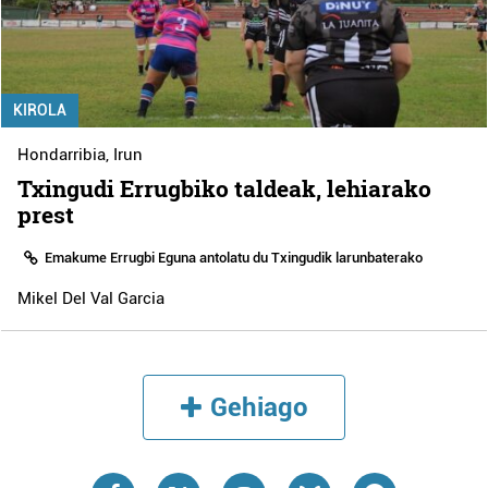
KIROLA
Hondarribia
,
Irun
Txingudi Errugbiko taldeak, lehiarako
prest
Emakume Errugbi Eguna antolatu du Txingudik larunbaterako
Mikel Del Val Garcia
Gehiago