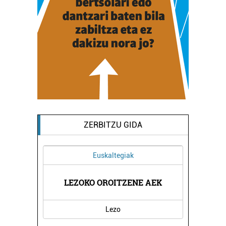
ZERBITZU GIDA
Euskaltegiak
K
LEZOKO OROITZENE AEK
Lezo