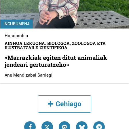
INGURUMENA
Hondarribia
AINHOA LEKUONA. BIOLOGOA, ZOOLOGOA ETA
ILUSTRATZAILE ZIENTIFIKOA.
«Marrazkiak egiten ditut animaliak
jendeari gerturatzeko»
Ane Mendizabal Sarriegi
Gehiago