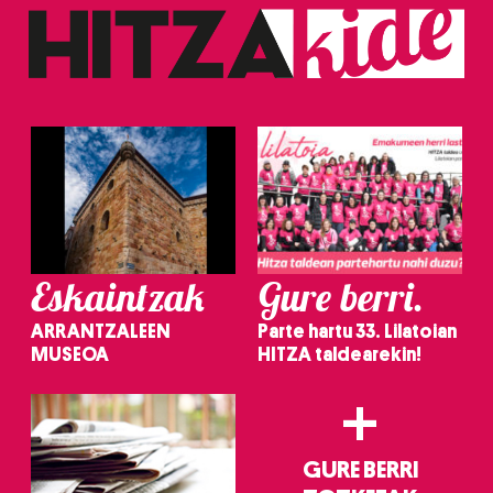
baliatzen gara. Ohar hau onartuz gero, teknologia hori
erabiltzeko baimen esplizitua ematen diguzu.
Gehiago
irakurri
Eskaintzak
Gure berri.
ARRANTZALEEN
Parte hartu 33. Lilatoian
MUSEOA
HITZA taldearekin!
+
GURE BERRI