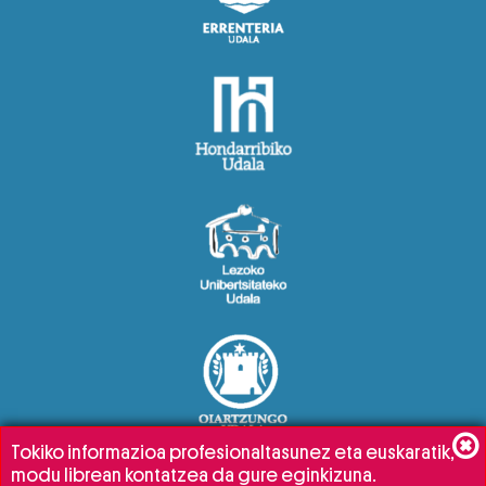
Tokiko informazioa profesionaltasunez eta euskaratik,
modu librean kontatzea da gure eginkizuna.