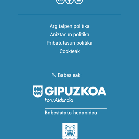
Argitalpen politika
Aniztasun politika
Pribatutasun politika
Cookieak
Babesleak: