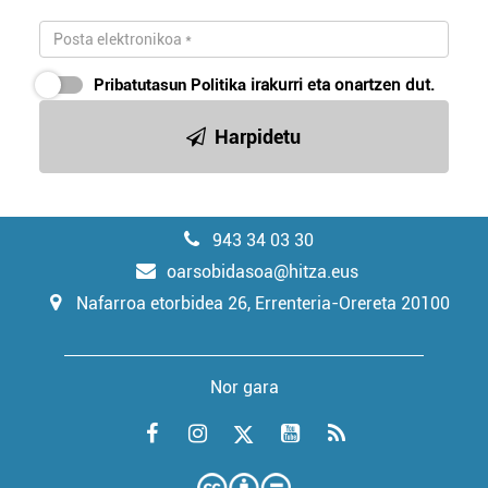
Pribatutasun Politika
irakurri eta onartzen dut.
Harpidetu
943 34 03 30
oarsobidasoa@hitza.eus
Nafarroa etorbidea 26, Errenteria-Orereta 20100
Nor gara