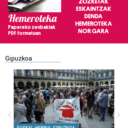
ZOZKETAK
ESKAINTZAK
Hemeroteka
DENDA
HEMEROTEKA
Papereko zenbakiak
NOR GARA
PDF formatuan
Gipuzkoa
EUSKAL HERRIA, GIPUZKOA