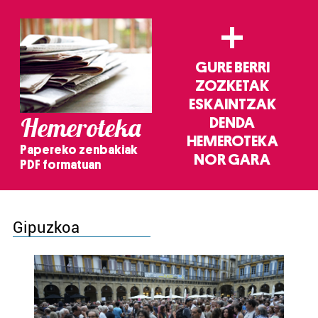
+
GURE BERRI
ZOZKETAK
ESKAINTZAK
Hemeroteka
DENDA
HEMEROTEKA
Papereko zenbakiak
NOR GARA
PDF formatuan
Gipuzkoa