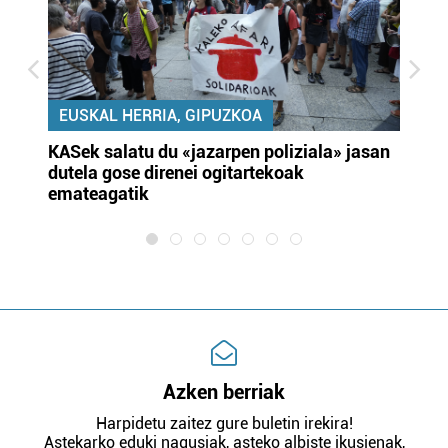
EUSKAL HERRIA, GIPUZKOA
KASek salatu du «jazarpen poliziala» jasan
Pa
dutela gose direnei ogitartekoak
da
emateagatik
«s
Azken berriak
Harpidetu zaitez gure buletin irekira!
Astekarko eduki nagusiak, asteko albiste ikusienak,