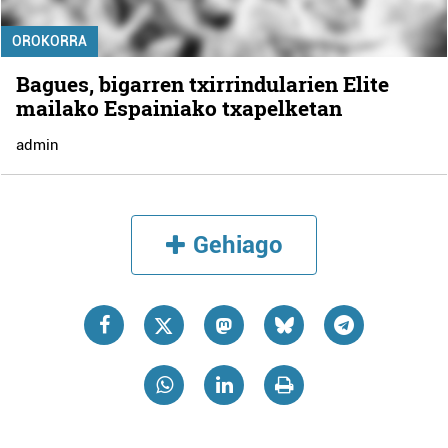
OROKORRA
Bagues, bigarren txirrindularien Elite
mailako Espainiako txapelketan
admin
Gehiago