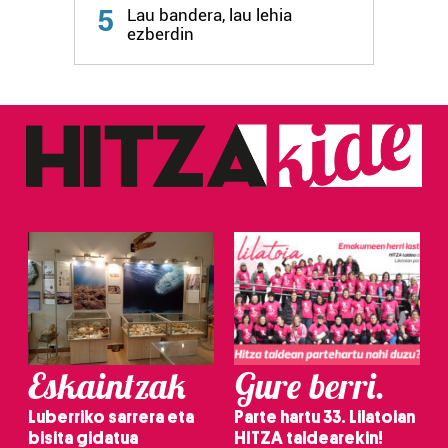
5
Lau bandera, lau lehia
fitxategiak erabiltzen ditu. Zure esperientzia eta
ezberdin
zerbitzuak hobetzeko asmoz, cookie teknologiaz
baliatzen gara. Ohar hau onartuz gero, teknologia hori
erabiltzeko baimen esplizitua ematen diguzu.
Gehiago
irakurri
Eskaintzak
Gure berri.
Luberriko sarrera eta
Parte hartu 33. Lilatoian
bisita gidatua
HITZA taldearekin!