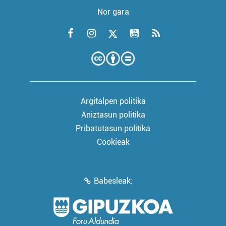
Nor gara
Argitalpen politika
Aniztasun politika
Pribatutasun politika
Cookieak
Babesleak: