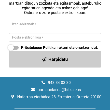
martxan ditugun zozketa eta egitasmoak, asteburuko
egitarauen agenda eta askoz gehiago!
Ostiralero zure posta elektronikoan.
Pribatutasun Politika
irakurri eta onartzen dut.
Harpidetu
943 34 03 30
oarsobidasoa@hitza.eus
Nafarroa etorbidea 26, Errenteria-Orereta 20100