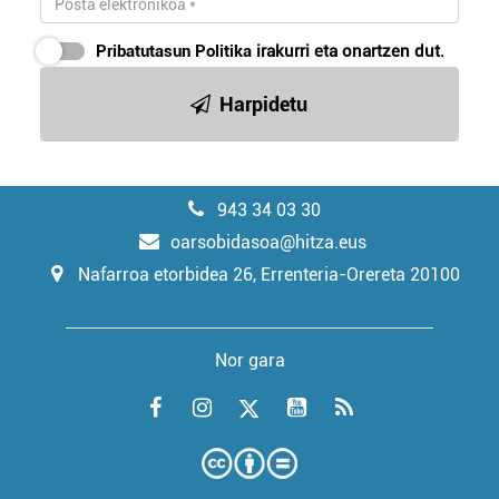
Pribatutasun Politika
irakurri eta onartzen dut.
Harpidetu
943 34 03 30
oarsobidasoa@hitza.eus
Nafarroa etorbidea 26, Errenteria-Orereta 20100
Nor gara