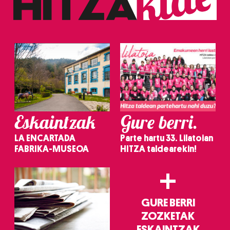
erabiltzeko baimen esplizitua ematen diguzu.
Gehiago
irakurri
Eskaintzak
Gure berri.
LA ENCARTADA
Parte hartu 33. Lilatoian
FABRIKA-MUSEOA
HITZA taldearekin!
+
GURE BERRI
ZOZKETAK
ESKAINTZAK