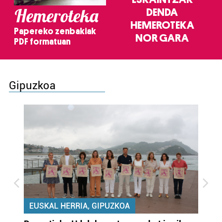
Hemeroteka
DENDA
HEMEROTEKA
Papereko zenbakiak
NOR GARA
PDF formatuan
Gipuzkoa
EUSKAL HERRIA, GIPUZKOA