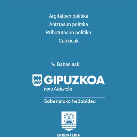
Argitalpen politika
Aniztasun politika
Pribatutasun politika
Cookieak
Babesleak: