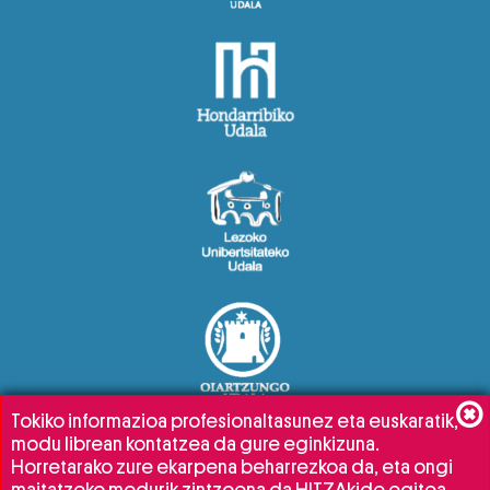
Tokiko informazioa profesionaltasunez eta euskaratik,
modu librean kontatzea da gure eginkizuna.
Horretarako zure ekarpena beharrezkoa da, eta ongi
maitatzeko modurik zintzoena da HITZAkide egitea.