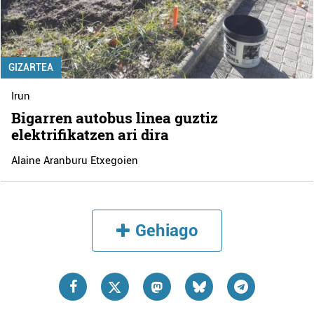
GIZARTEA
Irun
Bigarren autobus linea guztiz
elektrifikatzen ari dira
Alaine Aranburu Etxegoien
Gehiago