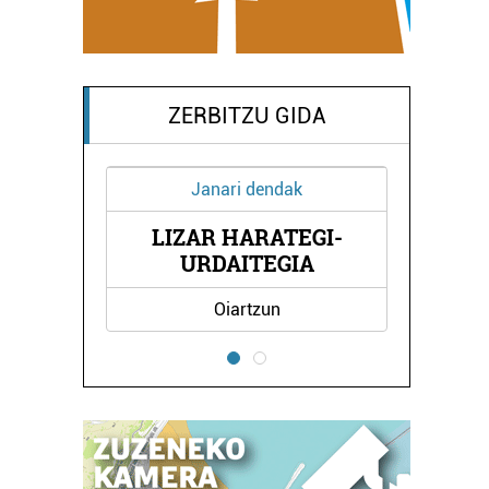
ZERBITZU GIDA
Janari dendak
Osasungintza
IZAR HARATEGI-
OBEA - 2 ORTOPE
URDAITEGIA
Oiartzun
Errenteria-Orereta