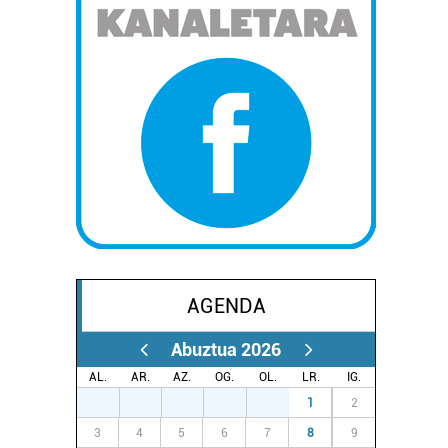
AGENDA
Abuztua 2026
AL.
AR.
AZ.
OG.
OL.
LR.
IG.
27
28
29
30
31
1
2
3
4
5
6
7
8
9