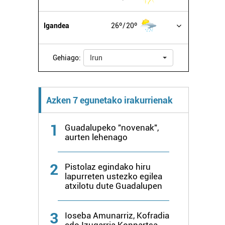
Igandea
26º
20º
Gehiago:
Irun
Azken 7 egunetako irakurrienak
1
Guadalupeko "novenak",
aurten lehenago
2
Pistolaz egindako hiru
lapurreten ustezko egilea
atxilotu dute Guadalupen
3
Ioseba Amunarriz, Kofradia