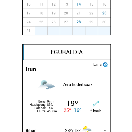
10
11
12
13
14
15
16
17
18
19
20
21
22
23
24
25
26
27
28
29
30
31
1
2
3
4
5
6
EGURALDIA
Iturria:
Irun
Zeru hodeitsuak
19º
Euria:
0mm
Hezetasuna:
89%
Lainoak:
15%
25º
16º
2 km/h
Elurra:
4500m
Bihar
28º
18º