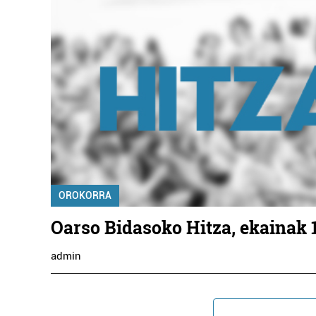
OROKORRA
Oarso Bidasoko Hitza, ekainak 
admin