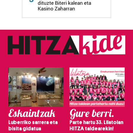
dituzte Biteri kalean eta
fitxategiak erabiltzen ditu. Zure esperientzia eta
Kasino Zaharran
zerbitzuak hobetzeko asmoz, cookie teknologiaz
baliatzen gara. Ohar hau onartuz gero, teknologia hori
erabiltzeko baimen esplizitua ematen diguzu.
Gehiago
irakurri
Eskaintzak
Gure berri.
Luberriko sarrera eta
Parte hartu 33. Lilatoian
bisita gidatua
HITZA taldearekin!