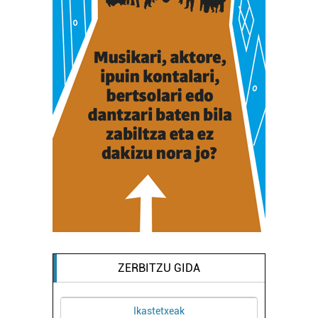
ZERBITZU GIDA
Ikastetxeak