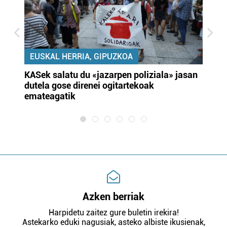
EUSKAL HERRIA, GIPUZKOA
KASek salatu du «jazarpen poliziala» jasan
Pa
dutela gose direnei ogitartekoak
da
emateagatik
«s
Azken berriak
Harpidetu zaitez gure buletin irekira!
Astekarko eduki nagusiak, asteko albiste ikusienak,