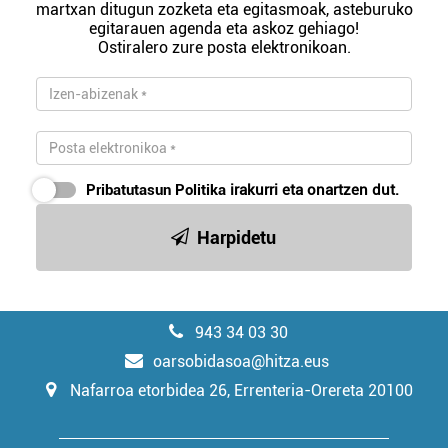
martxan ditugun zozketa eta egitasmoak, asteburuko
egitarauen agenda eta askoz gehiago!
Ostiralero zure posta elektronikoan.
Pribatutasun Politika
irakurri eta onartzen dut.
Harpidetu
943 34 03 30
oarsobidasoa@hitza.eus
Nafarroa etorbidea 26, Errenteria-Orereta 20100