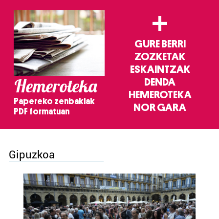
+
GURE BERRI
ZOZKETAK
ESKAINTZAK
Hemeroteka
DENDA
HEMEROTEKA
Papereko zenbakiak
NOR GARA
PDF formatuan
Gipuzkoa