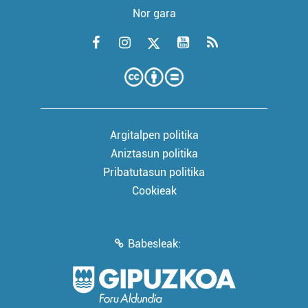
Nor gara
Argitalpen politika
Aniztasun politika
Pribatutasun politika
Cookieak
Babesleak: