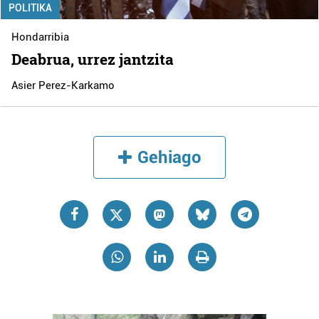
POLITIKA
Hondarribia
Deabrua, urrez jantzita
Asier Perez-Karkamo
Gehiago