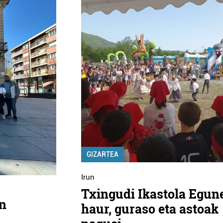
GIZARTEA
Irun
Txingudi Ikastola Egun
en
haur, guraso eta astoak