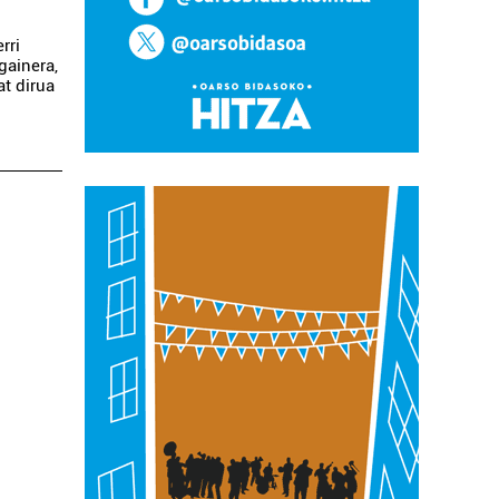
rri
gainera,
at dirua