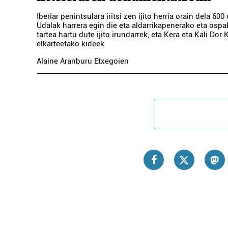
Iberiar penintsulara iritsi zen ijito herria orain dela 600
Udalak harrera egin die eta aldarrikapenerako eta osp
tartea hartu dute ijito irundarrek, eta Kera eta Kali Dor
elkarteetako kideek.
Alaine Aranburu Etxegoien