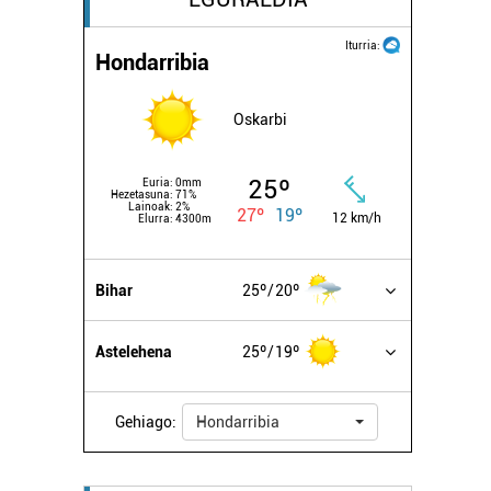
Iturria:
Hondarribia
Oskarbi
25º
Euria:
0mm
Hezetasuna:
71%
Lainoak:
2%
27º
19º
12 km/h
Elurra:
4300m
Bihar
25º
20º
Astelehena
25º
19º
Gehiago:
Hondarribia