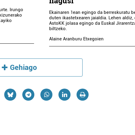
nagusi
 urte. Irungo
Ekainaren 1ean egingo da berreskuratu be
akizunerako
duten ikastetxearen jaialdia. Lehen aldiz, 
 Kayiko
AstoKK jolasa egingo da Euskal Jirarentz
biltzeko.
Alaine Aranburu Etxegoien
Gehiago