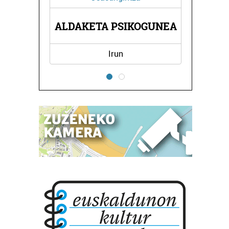
PSIKOGUNEA
PRANA MASAJEAK
run
Errenteria-Orereta