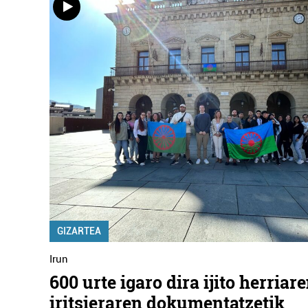
GIZARTEA
Irun
600 urte igaro dira ijito herriar
iritsieraren dokumentatzetik