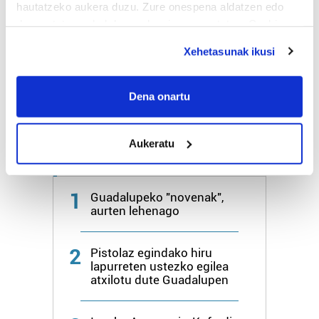
hautatzeko aukera duzu. Zure onespena aldatzen edo
Bihar
28º
18º
deuseztatzen ahal duzu edozein momentutan, Cookie
deklaraziotik edo Privacy triggerean klikatuz.
Xehetasunak ikusi
Igandea
26º
21º
If you allow, we would also like to:
Collect information about your geographical
Dena onartu
Gehiago:
Irun
location which can be accurate to within several
meters
Aukeratu
Identify your device by actively scanning it for
Azken 7 egunetako irakurrienak
specific characteristics (fingerprinting)
Find out more about how your personal data is processed
1
Guadalupeko "novenak",
and set your preferences in the
details section
.
aurten lehenago
Guk eta gure bazkideek zure datu pertsonalak
2
prozesatzen ditugu, zure IP zenbakia, besteak beste,
Pistolaz egindako hiru
lapurreten ustezko egilea
teknologia erabiliz, cookieak adibidez, iragarki eta eduki
atxilotu dute Guadalupen
pertsonalizatuak eskaintzeko, iragarkiak eta edukia
neurtzeko, jendeari buruzko informazioa biltzeko eta