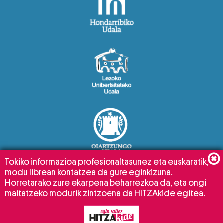
Tokiko informazioa profesionaltasunez eta euskaratik,
modu librean kontatzea da gure eginkizuna.
Horretarako zure ekarpena beharrezkoa da, eta ongi
maitatzeko modurik zintzoena da HITZAkide egitea.