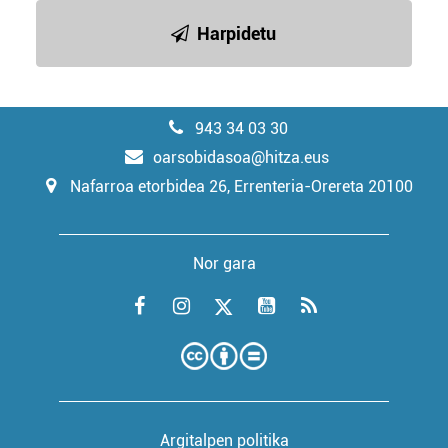
Harpidetu
943 34 03 30
oarsobidasoa@hitza.eus
Nafarroa etorbidea 26, Errenteria-Orereta 20100
Nor gara
Argitalpen politika