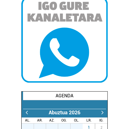
AGENDA
Abuztua 2026
AL.
AR.
AZ.
OG.
OL.
LR.
IG.
27
28
29
30
31
1
2