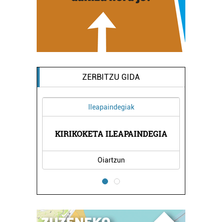
ZERBITZU GIDA
Ileapaindegiak
NDA
KIRIKOKETA ILEAPAINDEGIA
KA
Oiartzun