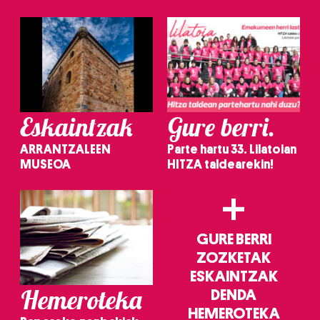
irakurri
Eskaintzak
Gure berri.
ARRANTZALEEN
Parte hartu 33. Lilatoian
MUSEOA
HITZA taldearekin!
+
GURE BERRI
ZOZKETAK
ESKAINTZAK
Hemeroteka
DENDA
HEMEROTEKA