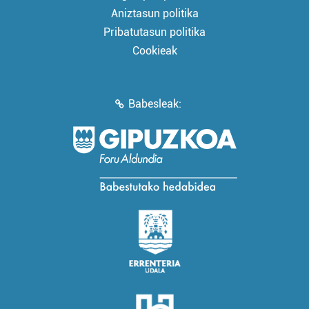
Aniztasun politika
Pribatutasun politika
Cookieak
Babesleak: