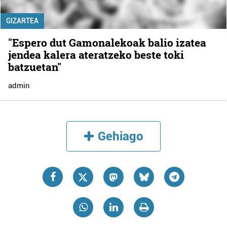
GIZARTEA
"Espero dut Gamonalekoak balio izatea
jendea kalera ateratzeko beste toki
batzuetan"
admin
Gehiago