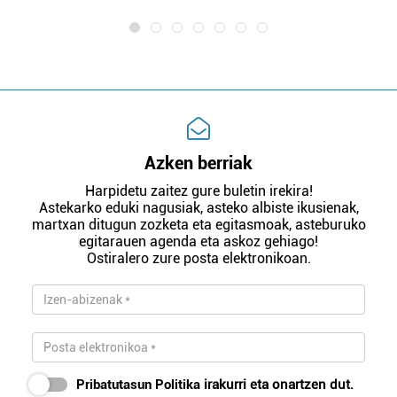
Azken berriak
Harpidetu zaitez gure buletin irekira!
Astekarko eduki nagusiak, asteko albiste ikusienak,
martxan ditugun zozketa eta egitasmoak, asteburuko
egitarauen agenda eta askoz gehiago!
Ostiralero zure posta elektronikoan.
Pribatutasun Politika
irakurri eta onartzen dut.