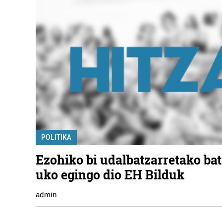
POLITIKA
Ezohiko bi udalbatzarretako bat
uko egingo dio EH Bilduk
admin