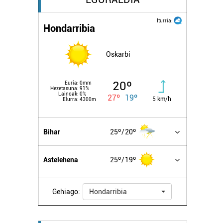
Iturria:
Hondarribia
Oskarbi
20º
Euria:
0mm
Hezetasuna:
91%
Lainoak:
0%
27º
19º
5 km/h
Elurra:
4300m
Bihar
25º
20º
Astelehena
25º
19º
Gehiago:
Hondarribia