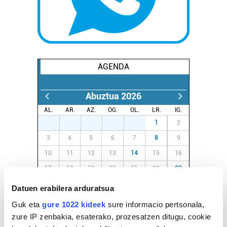
AGENDA
Abuztua 2026
AL.
AR.
AZ.
OG.
OL.
LR.
IG.
27
28
29
30
31
1
2
3
4
5
6
7
8
9
10
11
12
13
14
15
16
17
18
19
20
21
22
23
24
25
26
27
28
29
30
Datuen erabilera arduratsua
31
1
2
3
4
5
6
Guk eta
gure 1022 kideek
sure informacio pertsonala,
zure IP zenbakia, esaterako, prozesatzen ditugu, cookie