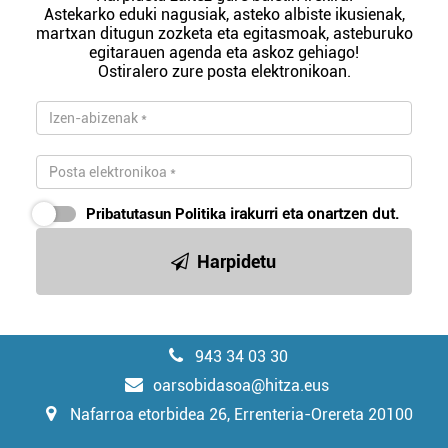
Astekarko eduki nagusiak, asteko albiste ikusienak,
martxan ditugun zozketa eta egitasmoak, asteburuko
egitarauen agenda eta askoz gehiago!
Ostiralero zure posta elektronikoan.
Pribatutasun Politika
irakurri eta onartzen dut.
Harpidetu
943 34 03 30
oarsobidasoa@hitza.eus
Nafarroa etorbidea 26, Errenteria-Orereta 20100