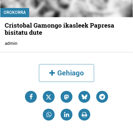
OROKORRA
Cristobal Gamongo ikasleek Papresa
bisitatu dute
admin
Gehiago