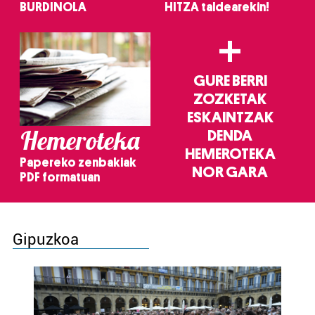
BURDINOLA
HITZA taldearekin!
+
GURE BERRI
ZOZKETAK
ESKAINTZAK
Hemeroteka
DENDA
HEMEROTEKA
Papereko zenbakiak
NOR GARA
PDF formatuan
Gipuzkoa