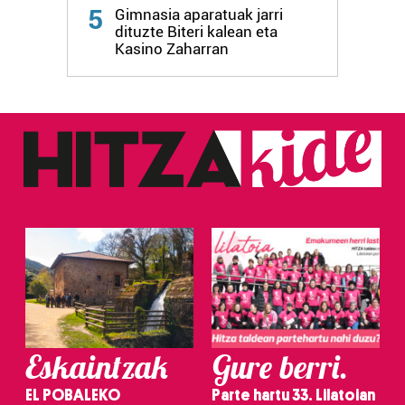
Webgune honek cookie propioak eta hirugarrenen cookie-
5
Gimnasia aparatuak jarri
fitxategiak erabiltzen ditu. Zure esperientzia eta
dituzte Biteri kalean eta
zerbitzuak hobetzeko asmoz, cookie teknologiaz
Kasino Zaharran
baliatzen gara. Ohar hau onartuz gero, teknologia hori
erabiltzeko baimen esplizitua ematen diguzu.
Gehiago
irakurri
Eskaintzak
Gure berri.
EL POBALEKO
Parte hartu 33. Lilatoian