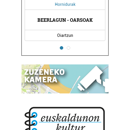
Hornidurak
KOLA
BEERLAGUN - OARSOAK
AUN
Oiartzun