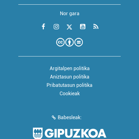
Nor gara
Argitalpen politika
Aniztasun politika
Pribatutasun politika
Cookieak
Babesleak: