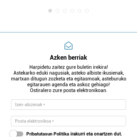
Azken berriak
Harpidetu zaitez gure buletin irekira!
Astekarko eduki nagusiak, asteko albiste ikusienak,
martxan ditugun zozketa eta egitasmoak, asteburuko
egitarauen agenda eta askoz gehiago!
Ostiralero zure posta elektronikoan.
Pribatutasun Politika
irakurri eta onartzen dut.