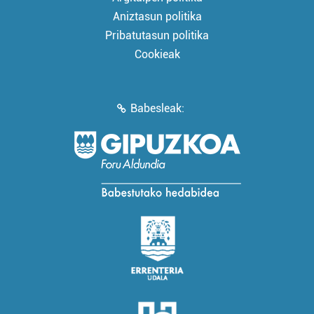
Aniztasun politika
Pribatutasun politika
Cookieak
Babesleak: