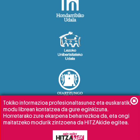
Tokiko informazioa profesionaltasunez eta euskaratik,
modu librean kontatzea da gure eginkizuna.
Horretarako zure ekarpena beharrezkoa da, eta ongi
maitatzeko modurik zintzoena da HITZAkide egitea.