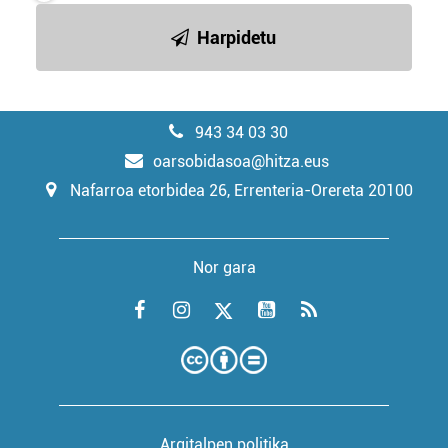
Harpidetu
943 34 03 30
oarsobidasoa@hitza.eus
Nafarroa etorbidea 26, Errenteria-Orereta 20100
Nor gara
Argitalpen politika