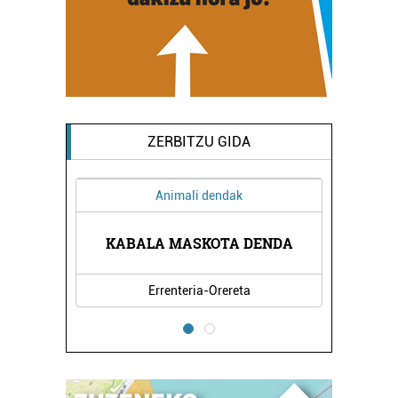
ZERBITZU GIDA
Animali dendak
TEGIA
KABALA MASKOTA DENDA
PASA
Errenteria-Orereta