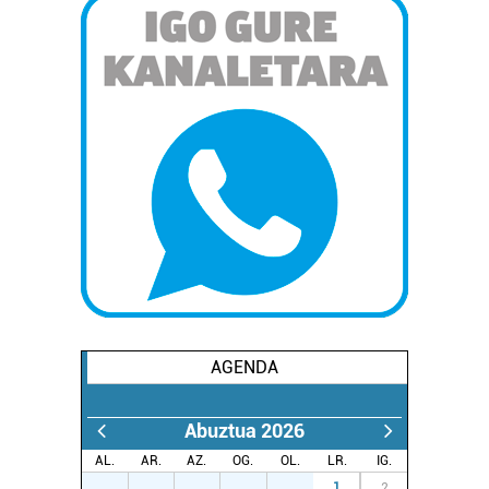
AGENDA
Abuztua 2026
AL.
AR.
AZ.
OG.
OL.
LR.
IG.
27
28
29
30
31
1
2