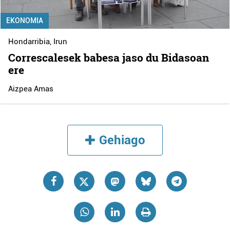
EKONOMIA
Hondarribia
,
Irun
Correscalesek babesa jaso du Bidasoan
ere
Aizpea Amas
Gehiago