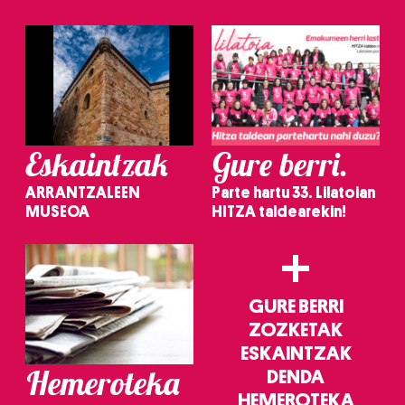
irakurri
Eskaintzak
Gure berri.
ARRANTZALEEN
Parte hartu 33. Lilatoian
MUSEOA
HITZA taldearekin!
+
GURE BERRI
ZOZKETAK
ESKAINTZAK
Hemeroteka
DENDA
HEMEROTEKA