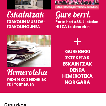
Eskaintzak
Gure berri.
TXAKOLIN MUSEOA-
Parte hartu 33. Lilatoian
TXAKOLINGUNEA
HITZA taldearekin!
+
GURE BERRI
ZOZKETAK
ESKAINTZAK
Hemeroteka
DENDA
HEMEROTEKA
Papereko zenbakiak
NOR GARA
PDF formatuan
Gipuzkoa