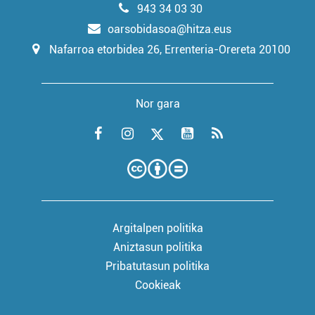
943 34 03 30
oarsobidasoa@hitza.eus
Nafarroa etorbidea 26, Errenteria-Orereta 20100
Nor gara
Argitalpen politika
Aniztasun politika
Pribatutasun politika
Cookieak