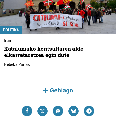
POLITIKA
Irun
Kataluniako kontsultaren alde
elkarretaratzea egin dute
Rebeka Parras
Gehiago