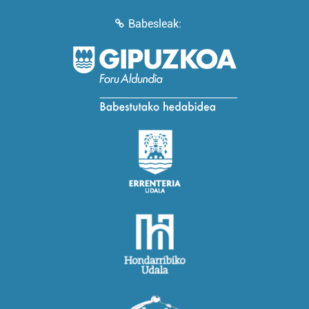
Babesleak: