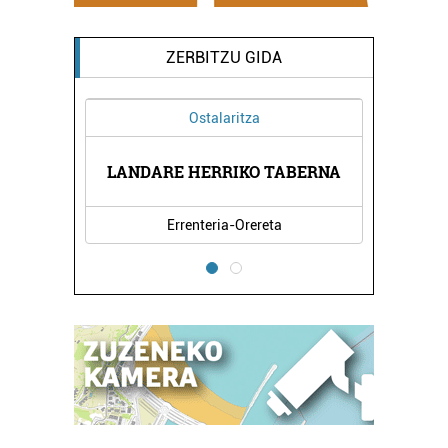
ZERBITZU GIDA
Ostalaritza
OKO
LANDARE HERRIKO TABERNA
GA
Errenteria-Orereta