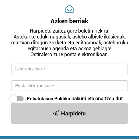
Azken berriak
Harpidetu zaitez gure buletin irekira!
Astekarko eduki nagusiak, asteko albiste ikusienak,
martxan ditugun zozketa eta egitasmoak, asteburuko
egitarauen agenda eta askoz gehiago!
Ostiralero zure posta elektronikoan.
Pribatutasun Politika
irakurri eta onartzen dut.
Harpidetu