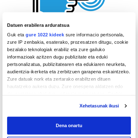
Datuen erabilera arduratsua
Guk eta
gure 1022 kideek
sure informacio pertsonala,
zure IP zenbakia, esaterako, prozesatzen ditugu, cookie
bezalako teknologiak erabiliz eta zure gailuko
informazioak azitzen dugu publizitate eta eduki
pertsonalizatua, publizitatearen eta edukiaren neurketa,
audientzia-ikerketa eta zerbitzuen garapena eskaintzeko.
Zure datuak nork eta zertarako erabiltzen dituen
hautatzeko aukera duzu. Zure onespena aldatzen edo
deuseztatzen ahal duzu edozein momentutan, Cookie
deklaraziotik edo Privacy triggerean klikatuz.
Xehetasunak ikusi
If you allow, we would also like to:
Collect information about your geographical
Dena onartu
location which can be accurate to within several
AGENDA