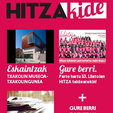
Eskaintzak
Gure berri.
TXAKOLIN MUSEOA-
Parte hartu 33. Lilatoian
TXAKOLINGUNEA
HITZA taldearekin!
+
GURE BERRI