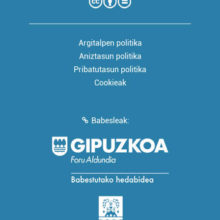
Argitalpen politika
Aniztasun politika
Pribatutasun politika
Cookieak
Babesleak: