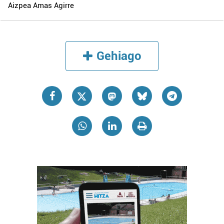
Aizpea Amas Agirre
Gehiago