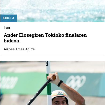
KIROLA
Irun
Ander Elosegiren Tokioko finalaren
bideoa
Aizpea Amas Agirre