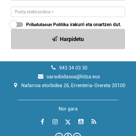
Pribatutasun Politika
irakurri eta onartzen dut.
Harpidetu
943 34 03 30
oarsobidasoa@hitza.eus
Nafarroa etorbidea 26, Errenteria-Orereta 20100
Nor gara