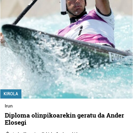
KIROLA
Irun
Diploma olinpikoarekin geratu da Ander
Elosegi