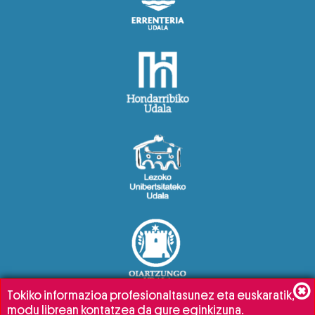
Tokiko informazioa profesionaltasunez eta euskaratik,
modu librean kontatzea da gure eginkizuna.