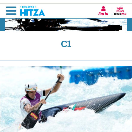
Sartu
C1