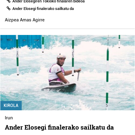
Ander Elosegiren Tokioko finalaren bideoa
Ander Elosegi finalerako sailkatu da
Aizpea Amas Agirre
KIROLA
Irun
Ander Elosegi finalerako sailkatu da