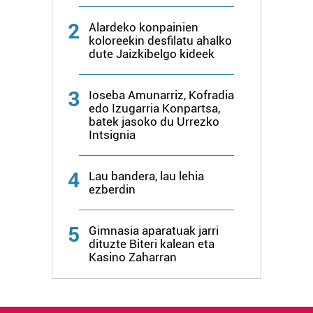
2
Alardeko konpainien
koloreekin desfilatu ahalko
dute Jaizkibelgo kideek
3
Ioseba Amunarriz, Kofradia
edo Izugarria Konpartsa,
batek jasoko du Urrezko
Intsignia
4
Lau bandera, lau lehia
ezberdin
5
Gimnasia aparatuak jarri
dituzte Biteri kalean eta
Kasino Zaharran