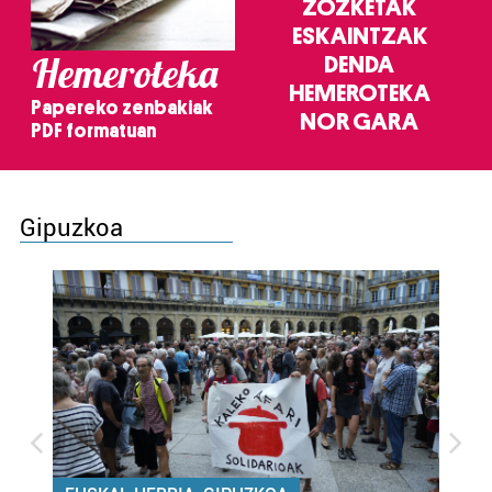
ZOZKETAK
ESKAINTZAK
Hemeroteka
DENDA
HEMEROTEKA
Papereko zenbakiak
NOR GARA
PDF formatuan
Gipuzkoa