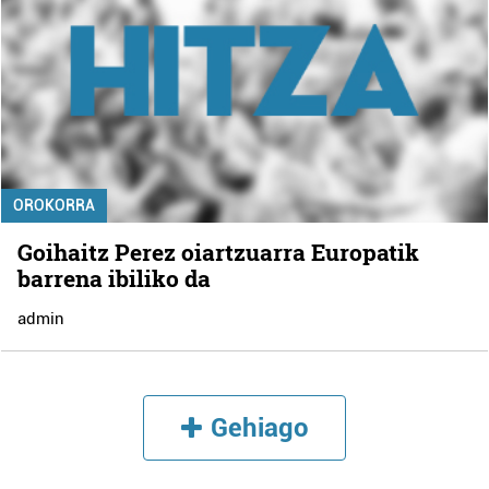
OROKORRA
Goihaitz Perez oiartzuarra Europatik
barrena ibiliko da
admin
Gehiago