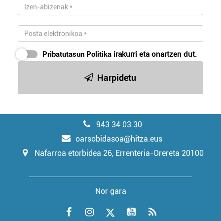
Pribatutasun Politika
irakurri eta onartzen dut.
Harpidetu
943 34 03 30
oarsobidasoa@hitza.eus
Nafarroa etorbidea 26, Errenteria-Orereta 20100
Nor gara