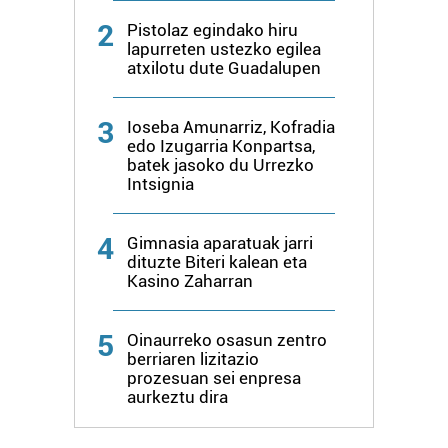
baliatzen gara. Ohar hau onartuz gero, teknologia hori
2
Pistolaz egindako hiru
erabiltzeko baimen esplizitua ematen diguzu.
Gehiago
lapurreten ustezko egilea
atxilotu dute Guadalupen
irakurri
3
Ioseba Amunarriz, Kofradia
edo Izugarria Konpartsa,
batek jasoko du Urrezko
Intsignia
4
Gimnasia aparatuak jarri
dituzte Biteri kalean eta
Kasino Zaharran
5
Oinaurreko osasun zentro
berriaren lizitazio
prozesuan sei enpresa
aurkeztu dira