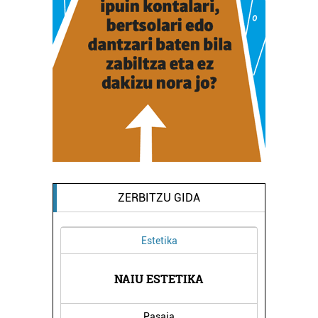
ZERBITZU GIDA
Estetika
EGIA
NAIU ESTETIKA
SAN
Pasaia