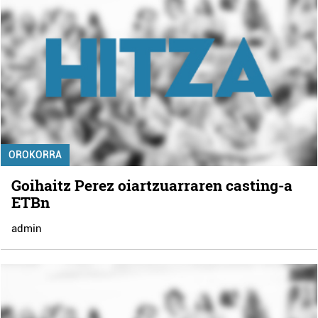
OROKORRA
Goihaitz Perez oiartzuarraren casting-a
ETBn
admin