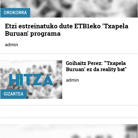
OROKORRA
Etzi estreinatuko dute ETB1eko 'Txapela
Buruan' programa
admin
Goihaitz Perez: "'Txapela
Buruan' ez da reality bat"
admin
GIZARTEA