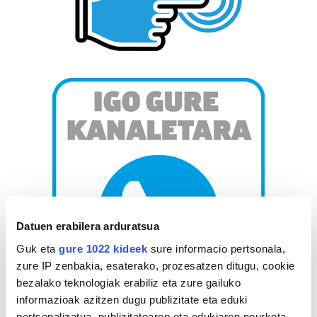
Datuen erabilera arduratsua
Guk eta
gure 1022 kideek
sure informacio pertsonala,
zure IP zenbakia, esaterako, prozesatzen ditugu, cookie
bezalako teknologiak erabiliz eta zure gailuko
informazioak azitzen dugu publizitate eta eduki
pertsonalizatua, publizitatearen eta edukiaren neurketa,