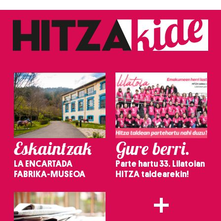
Eskaintzak
Gure berri.
LA ENCARTADA
Parte hartu 33. Lilatoian
FABRIKA-MUSEOA
HITZA taldearekin!
+