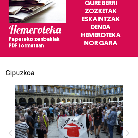
GURE BERRI
ZOZKETAK
ESKAINTZAK
Hemeroteka
DENDA
HEMEROTEKA
Papereko zenbakiak
NOR GARA
PDF formatuan
Gipuzkoa