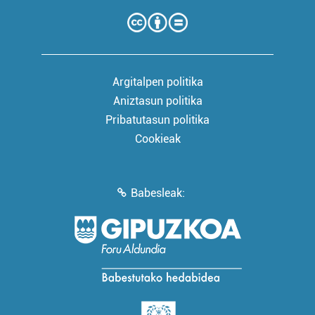
Argitalpen politika
Aniztasun politika
Pribatutasun politika
Cookieak
Babesleak: