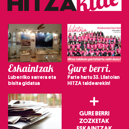
erabiltzeko baimen esplizitua ematen diguzu.
Gehiago
irakurri
Eskaintzak
Gure berri.
Luberriko sarrera eta
Parte hartu 33. Lilatoian
bisita gidatua
HITZA taldearekin!
+
GURE BERRI
ZOZKETAK
ESKAINTZAK