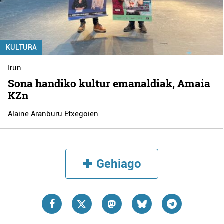
KULTURA
Irun
Sona handiko kultur emanaldiak, Amaia
KZn
Alaine Aranburu Etxegoien
Gehiago