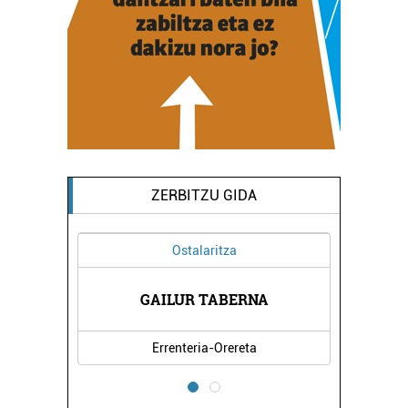
ZERBITZU GIDA
Ostalaritza
K
GAILUR TABERNA
Errenteria-Orereta