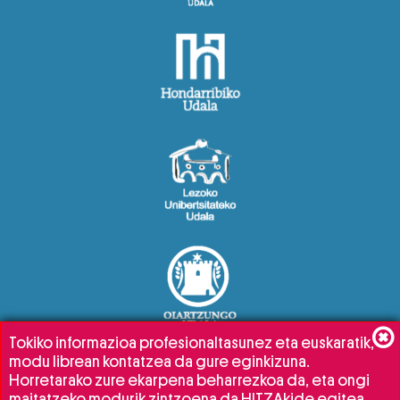
Tokiko informazioa profesionaltasunez eta euskaratik,
modu librean kontatzea da gure eginkizuna.
Horretarako zure ekarpena beharrezkoa da, eta ongi
maitatzeko modurik zintzoena da HITZAkide egitea.