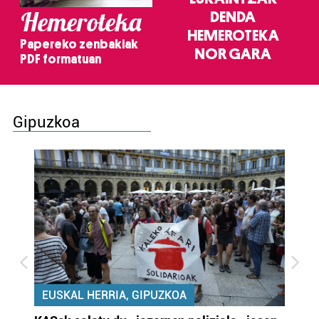
Hemeroteka
DENDA
HEMEROTEKA
Papereko zenbakiak
NOR GARA
PDF formatuan
Gipuzkoa
EUSKAL HERRIA, GIPUZKOA