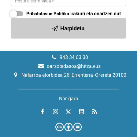
Pribatutasun Politika
irakurri eta onartzen dut.
Harpidetu
943 34 03 30
oarsobidasoa@hitza.eus
Nafarroa etorbidea 26, Errenteria-Orereta 20100
Nor gara