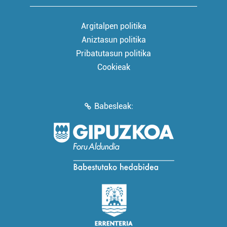
Argitalpen politika
Aniztasun politika
Pribatutasun politika
Cookieak
Babesleak: