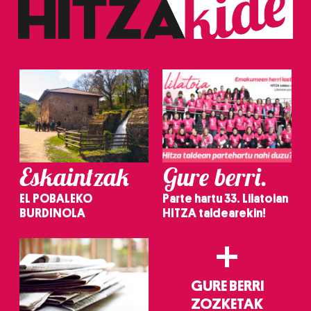
erabiltzeko baimen esplizitua ematen diguzu.
Gehiago
irakurri
Eskaintzak
Gure berri.
EL POBALEKO
Parte hartu 33. Lilatoian
BURDINOLA
HITZA taldearekin!
+
GURE BERRI
ZOZKETAK