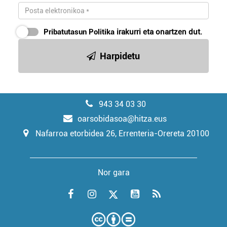
Pribatutasun Politika
irakurri eta onartzen dut.
Harpidetu
943 34 03 30
oarsobidasoa@hitza.eus
Nafarroa etorbidea 26, Errenteria-Orereta 20100
Nor gara