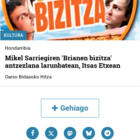
KULTURA
Hondarribia
Mikel Sarriegiren 'Brianen bizitza'
antzezlana larunbatean, Itsas Etxean
Oarso Bidasoko Hitza
Gehiago