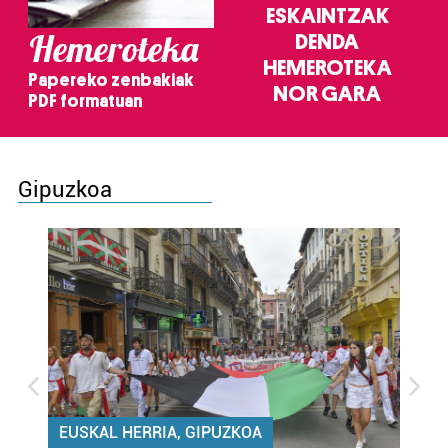
ESKAINTZAK
Hemeroteka
DENDA
HEMEROTEKA
Papereko zenbakiak
NOR GARA
PDF formatuan
Gipuzkoa
EUSKAL HERRIA, GIPUZKOA