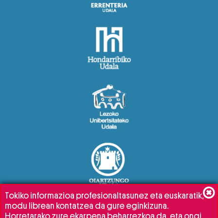
Tokiko informazioa profesionaltasunez eta euskaratik,
modu librean kontatzea da gure eginkizuna.
Horretarako zure ekarpena beharrezkoa da, eta ongi