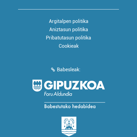
Argitalpen politika
Aniztasun politika
Pribatutasun politika
Cookieak
Babesleak: