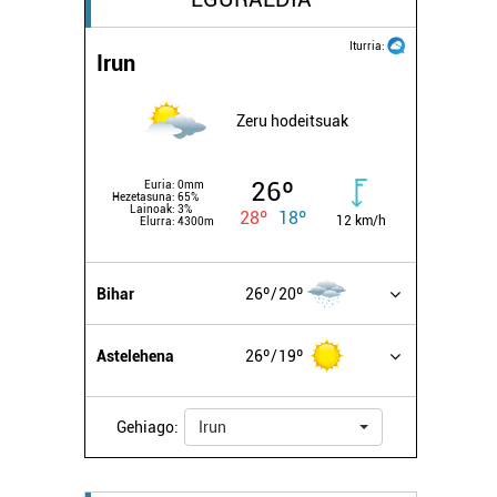
Iturria:
Irun
Zeru hodeitsuak
26º
Euria:
0mm
Hezetasuna:
65%
Lainoak:
3%
28º
18º
12 km/h
Elurra:
4300m
Bihar
26º
20º
Astelehena
26º
19º
Gehiago:
Irun