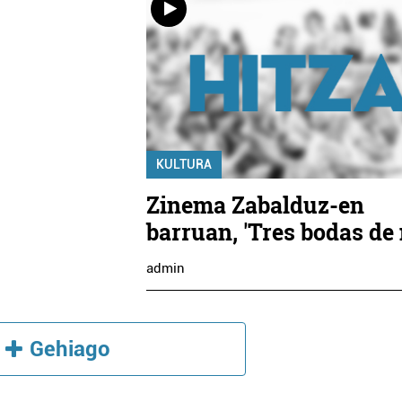
KULTURA
Zinema Zabalduz-en
barruan, 'Tres bodas de
admin
Gehiago