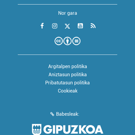
Nor gara
Argitalpen politika
Aniztasun politika
Pribatutasun politika
Cookieak
Babesleak: