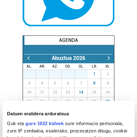
AGENDA
Abuztua 2026
AL.
AR.
AZ.
OG.
OL.
LR.
IG.
27
28
29
30
31
1
2
3
4
5
6
7
8
9
10
11
12
13
14
15
16
17
18
19
20
21
22
23
24
25
26
27
28
29
30
Datuen erabilera arduratsua
31
1
2
3
4
5
6
Guk eta
gure 1022 kideek
sure informacio pertsonala,
zure IP zenbakia, esaterako, prozesatzen ditugu, cookie