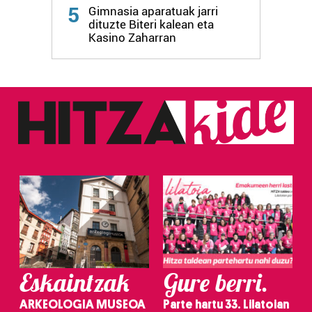
Webgune honek cookie propioak eta hirugarrenen cookie-
5
Gimnasia aparatuak jarri
fitxategiak erabiltzen ditu. Zure esperientzia eta
dituzte Biteri kalean eta
zerbitzuak hobetzeko asmoz, cookie teknologiaz
Kasino Zaharran
baliatzen gara. Ohar hau onartuz gero, teknologia hori
erabiltzeko baimen esplizitua ematen diguzu.
Gehiago
irakurri
Eskaintzak
Gure berri.
ARKEOLOGIA MUSEOA
Parte hartu 33. Lilatoian