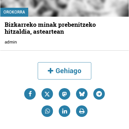
OROKORRA
Bizkarreko minak prebenitzeko
hitzaldia, asteartean
admin
Gehiago