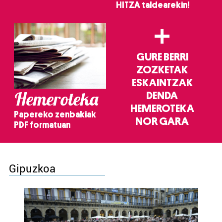
HITZA taldearekin!
+
GURE BERRI
ZOZKETAK
ESKAINTZAK
Hemeroteka
DENDA
HEMEROTEKA
Papereko zenbakiak
NOR GARA
PDF formatuan
Gipuzkoa