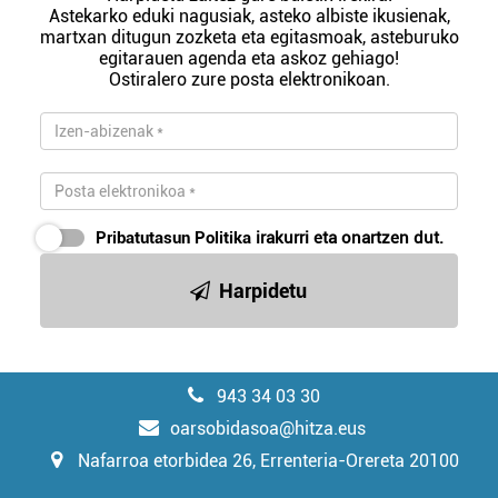
Astekarko eduki nagusiak, asteko albiste ikusienak,
martxan ditugun zozketa eta egitasmoak, asteburuko
egitarauen agenda eta askoz gehiago!
Ostiralero zure posta elektronikoan.
Pribatutasun Politika
irakurri eta onartzen dut.
Harpidetu
943 34 03 30
oarsobidasoa@hitza.eus
Nafarroa etorbidea 26, Errenteria-Orereta 20100