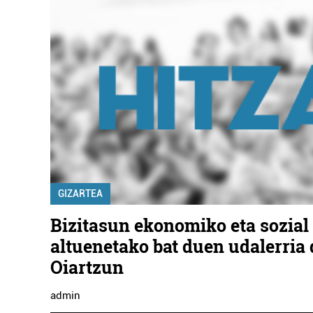
GIZARTEA
Bizitasun ekonomiko eta sozial
altuenetako bat duen udalerria 
Oiartzun
admin