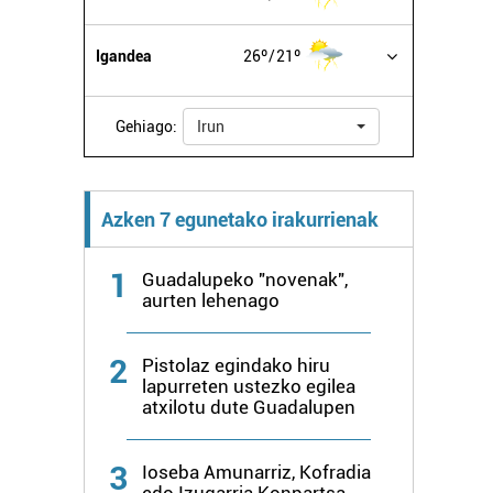
Igandea
26º
21º
Gehiago:
Irun
Azken 7 egunetako irakurrienak
1
Guadalupeko "novenak",
aurten lehenago
2
Pistolaz egindako hiru
lapurreten ustezko egilea
atxilotu dute Guadalupen
3
Ioseba Amunarriz, Kofradia