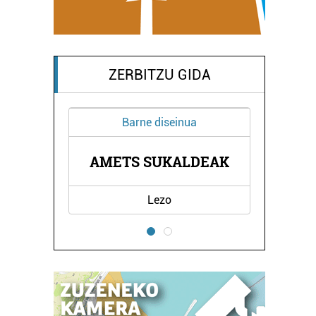
ZERBITZU GIDA
Barne diseinua
ZUN
AMETS SUKALDEAK
AL
Lezo