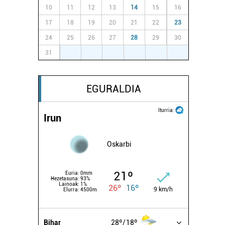
10
11
12
13
14
15
16
17
18
19
20
21
22
23
24
25
26
27
28
29
30
31
1
2
3
4
5
6
EGURALDIA
Iturria:
Irun
Oskarbi
21º
Euria:
0mm
Hezetasuna:
93%
Lainoak:
1%
26º
16º
9 km/h
Elurra:
4500m
Bihar
28º
18º