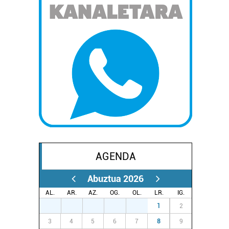
AGENDA
Abuztua 2026
AL.
AR.
AZ.
OG.
OL.
LR.
IG.
27
28
29
30
31
1
2
3
4
5
6
7
8
9