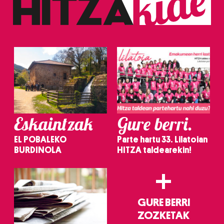
erabiltzeko baimen esplizitua ematen diguzu.
Gehiago
irakurri
Eskaintzak
Gure berri.
EL POBALEKO
Parte hartu 33. Lilatoian
BURDINOLA
HITZA taldearekin!
+
GURE BERRI
ZOZKETAK