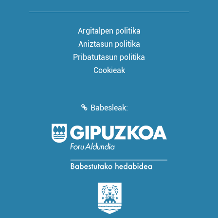
Argitalpen politika
Aniztasun politika
Pribatutasun politika
Cookieak
Babesleak: