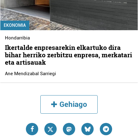
EKONOMIA
Hondarribia
Ikertalde enpresarekin elkartuko dira
bihar herriko zerbitzu enpresa, merkatari
eta artisauak
Ane Mendizabal Sarriegi
Gehiago