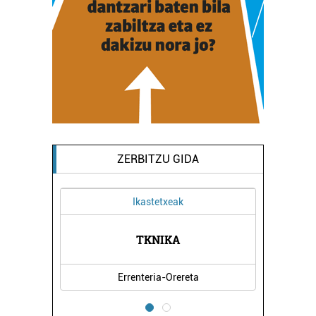
ZERBITZU GIDA
Ikastetxeak
TATEA
TKNIKA
KBL 
Errenteria-Orereta