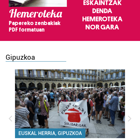
ESKAINTZAK
Hemeroteka
DENDA
HEMEROTEKA
Papereko zenbakiak
NOR GARA
PDF formatuan
Gipuzkoa
EUSKAL HERRIA, GIPUZKOA