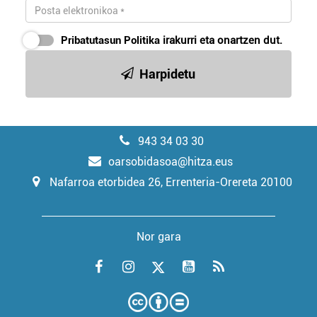
Pribatutasun Politika
irakurri eta onartzen dut.
Harpidetu
943 34 03 30
oarsobidasoa@hitza.eus
Nafarroa etorbidea 26, Errenteria-Orereta 20100
Nor gara