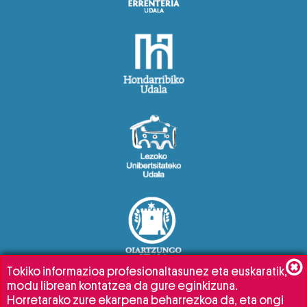
Tokiko informazioa profesionaltasunez eta euskaratik,
modu librean kontatzea da gure eginkizuna.
Horretarako zure ekarpena beharrezkoa da, eta ongi