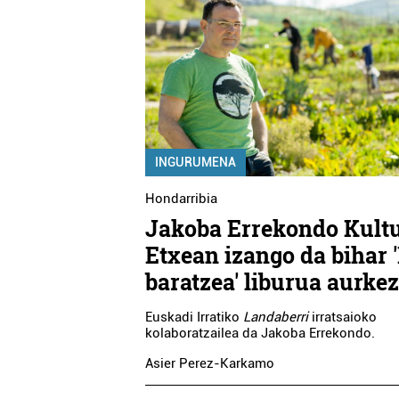
INGURUMENA
Hondarribia
Jakoba Errekondo Kult
Etxean izango da bihar '
baratzea' liburua aurke
Euskadi Irratiko
Landaberri
irratsaioko
kolaboratzailea da Jakoba Errekondo.
Asier Perez-Karkamo