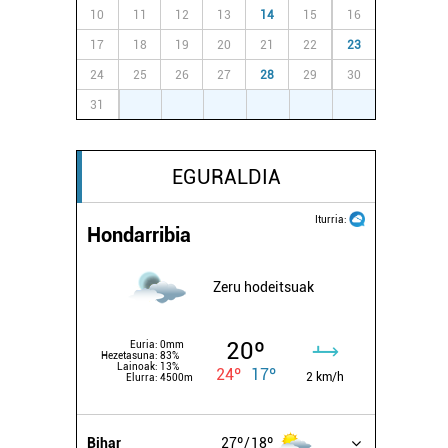
10
11
12
13
14
15
16
17
18
19
20
21
22
23
24
25
26
27
28
29
30
31
1
2
3
4
5
6
EGURALDIA
Iturria:
Hondarribia
Zeru hodeitsuak
20º
Euria:
0mm
Hezetasuna:
83%
Lainoak:
13%
24º
17º
2 km/h
Elurra:
4500m
Bihar
27º
18º