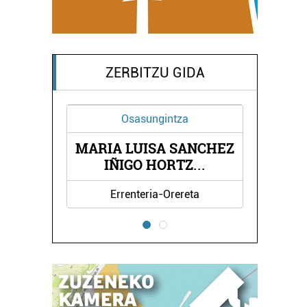
ZERBITZU GIDA
Osasungintza
MARIA LUISA SANCHEZ
APIA
JAK
IÑIGO HORTZ
...
Errenteria-Orereta