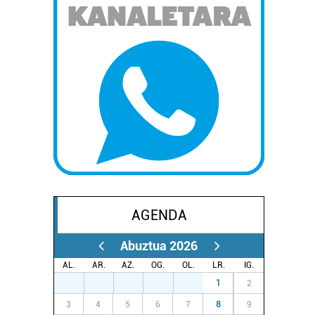
AGENDA
Abuztua 2026
AL.
AR.
AZ.
OG.
OL.
LR.
IG.
27
28
29
30
31
1
2
3
4
5
6
7
8
9