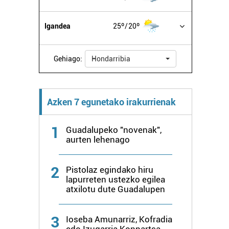
Igandea
25º
20º
Gehiago:
Hondarribia
Azken 7 egunetako irakurrienak
1
Guadalupeko "novenak",
aurten lehenago
2
Pistolaz egindako hiru
lapurreten ustezko egilea
atxilotu dute Guadalupen
3
Ioseba Amunarriz, Kofradia