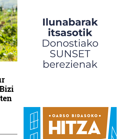
ur
Bizi
zten