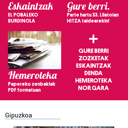
Eskaintzak
Gure berri.
EL POBALEKO
Parte hartu 33. Lilatoian
BURDINOLA
HITZA taldearekin!
+
GURE BERRI
ZOZKETAK
ESKAINTZAK
Hemeroteka
DENDA
HEMEROTEKA
Papereko zenbakiak
NOR GARA
PDF formatuan
Gipuzkoa