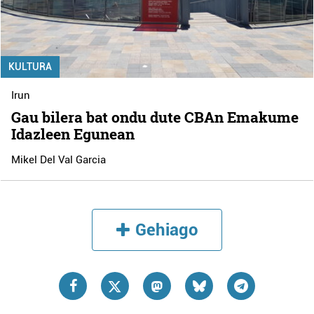
KULTURA
Irun
Gau bilera bat ondu dute CBAn Emakume
Idazleen Egunean
Mikel Del Val Garcia
Gehiago