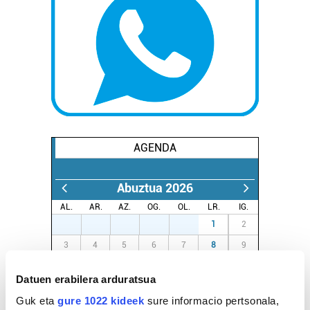
AGENDA
Abuztua 2026
AL.
AR.
AZ.
OG.
OL.
LR.
IG.
27
28
29
30
31
1
2
3
4
5
6
7
8
9
10
11
12
13
14
15
16
Datuen erabilera arduratsua
17
18
19
20
21
22
23
Guk eta
gure 1022 kideek
sure informacio pertsonala,
24
25
26
27
28
29
30