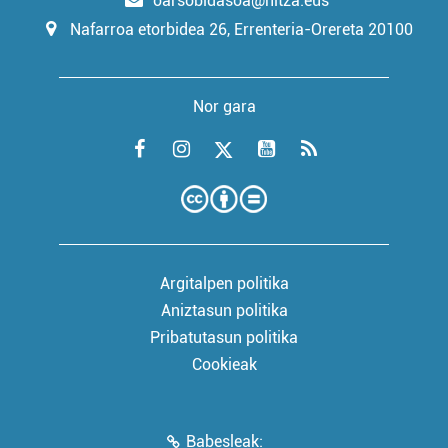
oarsobidasoa@hitza.eus
Nafarroa etorbidea 26, Errenteria-Orereta 20100
Nor gara
Argitalpen politika
Aniztasun politika
Pribatutasun politika
Cookieak
Babesleak: