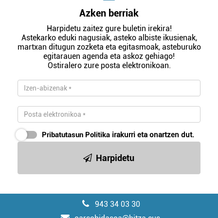
Azken berriak
Harpidetu zaitez gure buletin irekira!
Astekarko eduki nagusiak, asteko albiste ikusienak,
martxan ditugun zozketa eta egitasmoak, asteburuko
egitarauen agenda eta askoz gehiago!
Ostiralero zure posta elektronikoan.
Pribatutasun Politika
irakurri eta onartzen dut.
Harpidetu
943 34 03 30