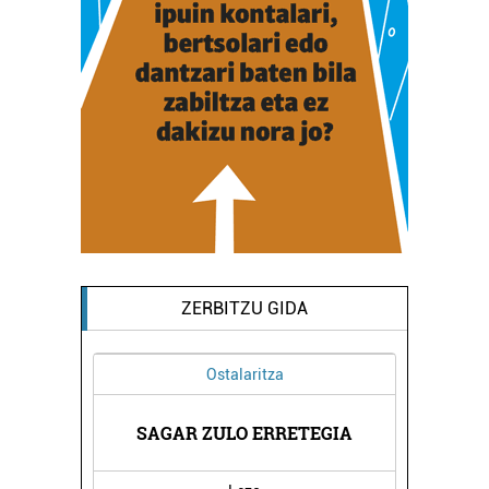
ZERBITZU GIDA
Ostalaritza
DUKTUAK
SAGAR ZULO ERRETEGIA
DENOI 