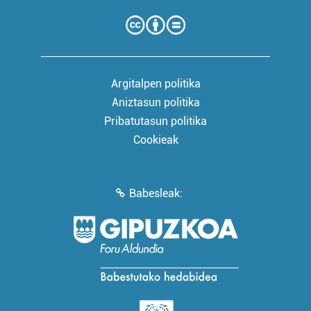
Argitalpen politika
Aniztasun politika
Pribatutasun politika
Cookieak
Babesleak: