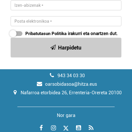
Pribatutasun Politika
irakurri eta onartzen dut.
Harpidetu
943 34 03 30
oarsobidasoa@hitza.eus
Nafarroa etorbidea 26, Errenteria-Orereta 20100
Nor gara