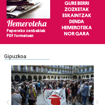
GURE BERRI
ZOZKETAK
ESKAINTZAK
Hemeroteka
DENDA
HEMEROTEKA
Papereko zenbakiak
NOR GARA
PDF formatuan
Gipuzkoa