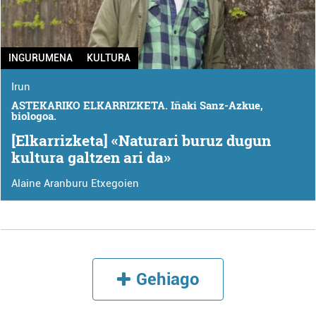
INGURUMENA
KULTURA
Irun
ASTEKARIKO ELKARRIZKETA. Iñaki Sanz-Azkue,
biologoa.
[Elkarrizketa] «Naturari buruz dugun
kultura galtzen ari da»
Alaine Aranburu Etxegoien
Gehiago