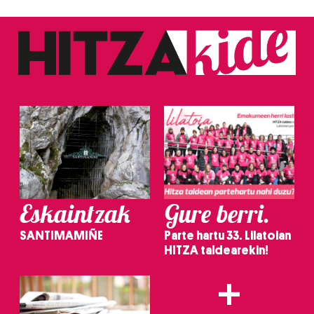
Eskaintzak
Gure berri.
SANTIMAMIÑE
Parte hartu 33. Lilatoian
HITZA taldearekin!
+