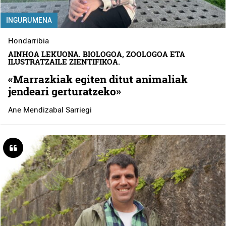
INGURUMENA
Hondarribia
AINHOA LEKUONA. BIOLOGOA, ZOOLOGOA ETA
ILUSTRATZAILE ZIENTIFIKOA.
«Marrazkiak egiten ditut animaliak
jendeari gerturatzeko»
Ane Mendizabal Sarriegi