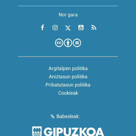
Nor gara
Argitalpen politika
Aniztasun politika
Pribatutasun politika
Cookieak
Babesleak: