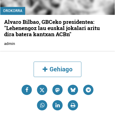
OROKORRA
Alvaro Bilbao, GBCeko presidentea:
"Lehenengoz lau euskal jokalari aritu
dira batera kantxan ACBn"
admin
Gehiago