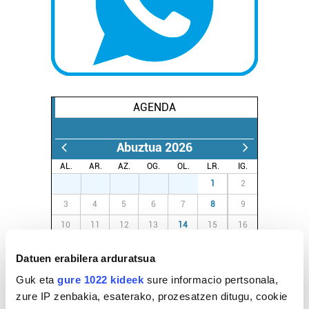
AGENDA
Abuztua 2026
AL.
AR.
AZ.
OG.
OL.
LR.
IG.
27
28
29
30
31
1
2
3
4
5
6
7
8
9
10
11
12
13
14
15
16
17
18
19
20
21
22
23
Datuen erabilera arduratsua
24
25
26
27
28
29
30
Guk eta
gure 1022 kideek
sure informacio pertsonala,
31
1
2
3
4
5
6
zure IP zenbakia, esaterako, prozesatzen ditugu, cookie