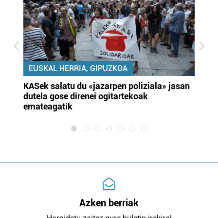
EUSKAL HERRIA, GIPUZKOA
KASek salatu du «jazarpen poliziala» jasan
Pa
dutela gose direnei ogitartekoak
da
emateagatik
«s
Azken berriak