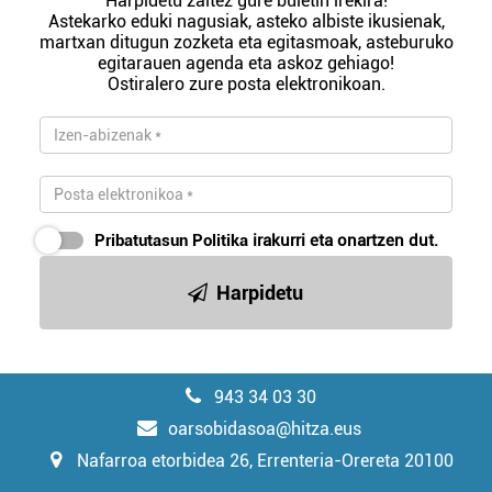
Harpidetu zaitez gure buletin irekira!
Astekarko eduki nagusiak, asteko albiste ikusienak,
martxan ditugun zozketa eta egitasmoak, asteburuko
egitarauen agenda eta askoz gehiago!
Ostiralero zure posta elektronikoan.
Pribatutasun Politika
irakurri eta onartzen dut.
Harpidetu
943 34 03 30
oarsobidasoa@hitza.eus
Nafarroa etorbidea 26, Errenteria-Orereta 20100