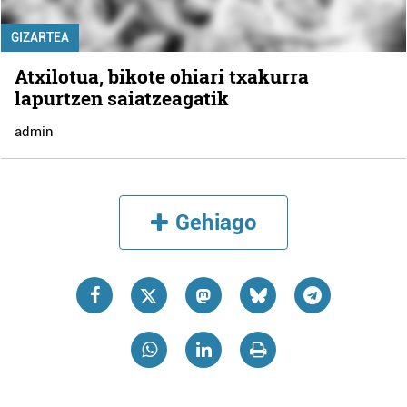
GIZARTEA
Atxilotua, bikote ohiari txakurra
lapurtzen saiatzeagatik
admin
Gehiago