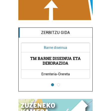
ZERBITZU GIDA
Barne diseinua
TM BARNE DISEINUA ETA
DENDA
PACH
DEKORAZIOA
Errenteria-Orereta