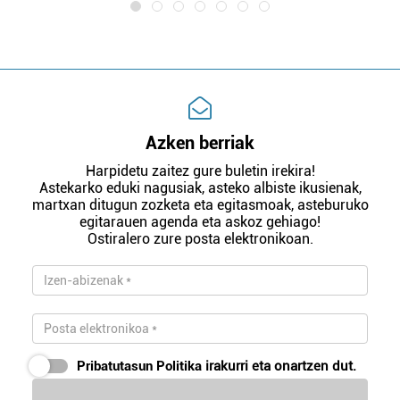
Azken berriak
Harpidetu zaitez gure buletin irekira!
Astekarko eduki nagusiak, asteko albiste ikusienak,
martxan ditugun zozketa eta egitasmoak, asteburuko
egitarauen agenda eta askoz gehiago!
Ostiralero zure posta elektronikoan.
Pribatutasun Politika
irakurri eta onartzen dut.