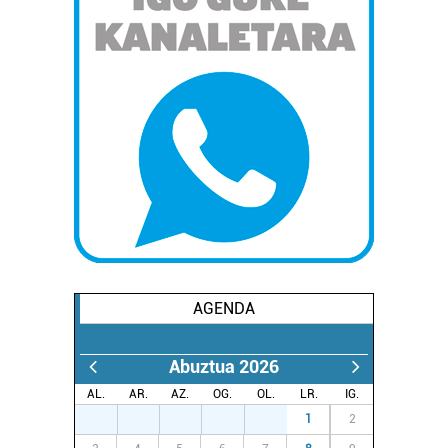
AGENDA
Abuztua 2026
AL.
AR.
AZ.
OG.
OL.
LR.
IG.
27
28
29
30
31
1
2