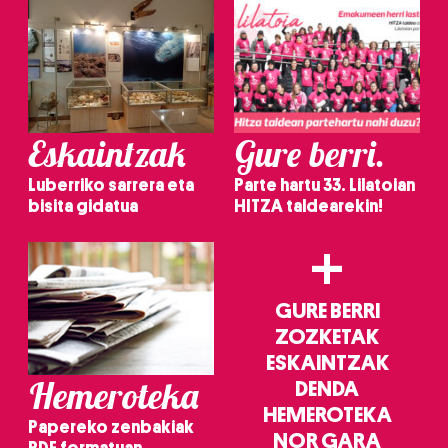
Eskaintzak
Gure berri.
Luberriko sarrera eta
Parte hartu 33. Lilatoian
bisita gidatua
HITZA taldearekin!
+
GURE BERRI
ZOZKETAK
ESKAINTZAK
Hemeroteka
DENDA
HEMEROTEKA
Papereko zenbakiak
NOR GARA