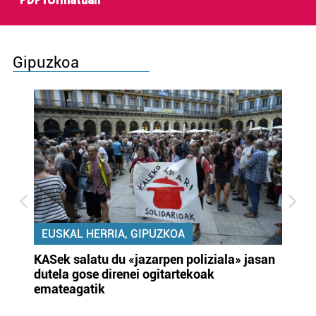
PDF formatuan
Gipuzkoa
EUSKAL HERRIA, GIPUZKOA
KASek salatu du «jazarpen poliziala» jasan
Pa
dutela gose direnei ogitartekoak
da
emateagatik
«s