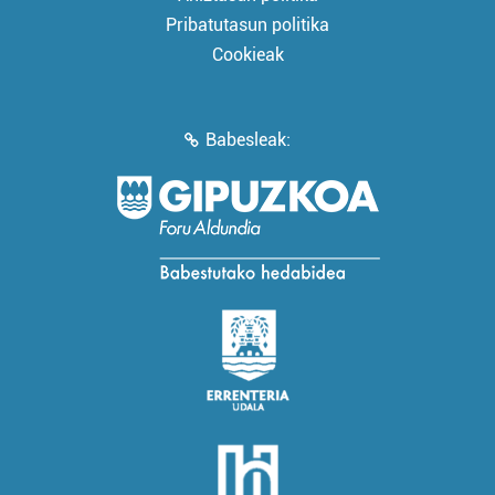
Pribatutasun politika
Cookieak
Babesleak: