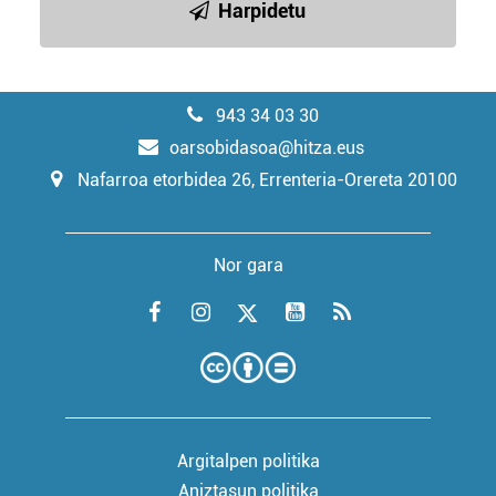
Harpidetu
943 34 03 30
oarsobidasoa@hitza.eus
Nafarroa etorbidea 26, Errenteria-Orereta 20100
Nor gara
Argitalpen politika
Aniztasun politika