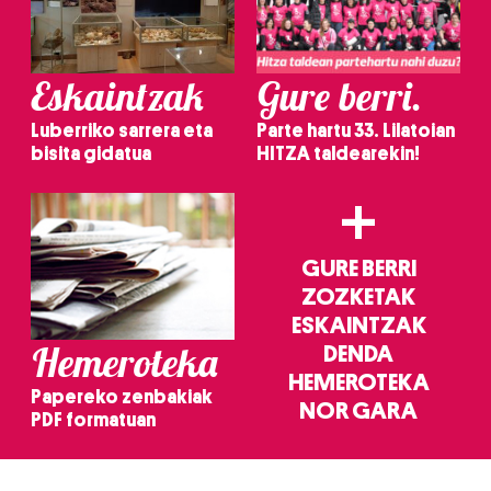
Eskaintzak
Gure berri.
Luberriko sarrera eta
Parte hartu 33. Lilatoian
bisita gidatua
HITZA taldearekin!
+
GURE BERRI
ZOZKETAK
ESKAINTZAK
Hemeroteka
DENDA
HEMEROTEKA
Papereko zenbakiak
NOR GARA
PDF formatuan