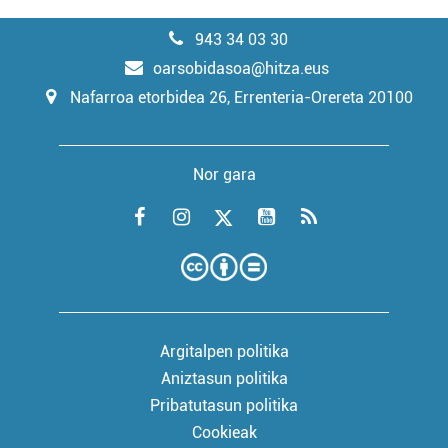
943 34 03 30
oarsobidasoa@hitza.eus
Nafarroa etorbidea 26, Errenteria-Orereta 20100
Nor gara
Argitalpen politika
Aniztasun politika
Pribatutasun politika
Cookieak