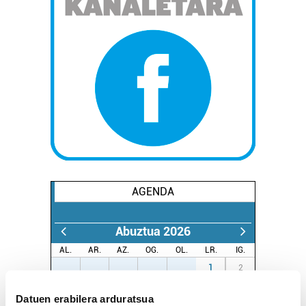
AGENDA
Abuztua 2026
AL.
AR.
AZ.
OG.
OL.
LR.
IG.
27
28
29
30
31
1
2
3
4
5
6
7
8
9
Datuen erabilera arduratsua