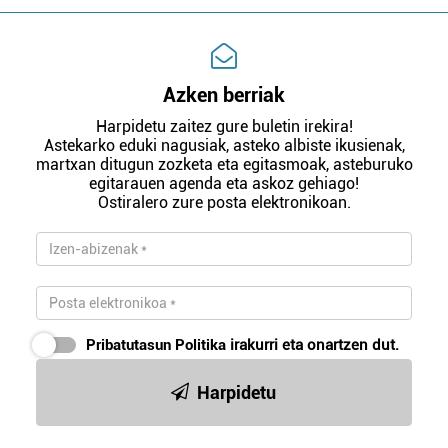
Azken berriak
Harpidetu zaitez gure buletin irekira!
Astekarko eduki nagusiak, asteko albiste ikusienak,
martxan ditugun zozketa eta egitasmoak, asteburuko
egitarauen agenda eta askoz gehiago!
Ostiralero zure posta elektronikoan.
Pribatutasun Politika
irakurri eta onartzen dut.
Harpidetu