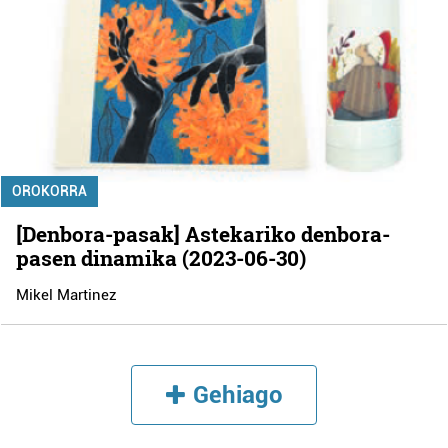
OROKORRA
[Denbora-pasak] Astekariko denbora-
pasen dinamika (2023-06-30)
Mikel Martinez
Gehiago