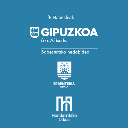
Babesleak: