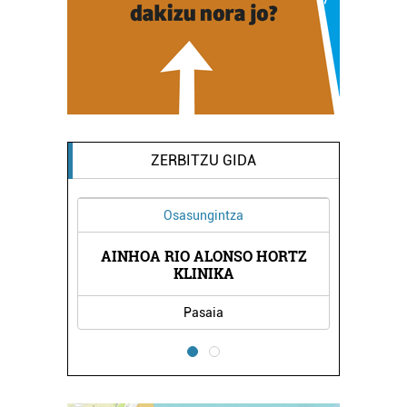
ZERBITZU GIDA
Osasungintza
AINHOA RIO ALONSO HORTZ
USAK
BEN
KLINIKA
Pasaia