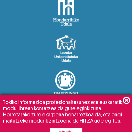
Tokiko informazioa profesionaltasunez eta euskaratik,
modu librean kontatzea da gure eginkizuna.
Horretarako zure ekarpena beharrezkoa da, eta ongi
maitatzeko modurik zintzoena da HITZAkide egitea.