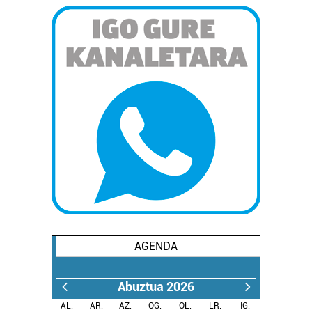
AGENDA
Abuztua 2026
AL.
AR.
AZ.
OG.
OL.
LR.
IG.