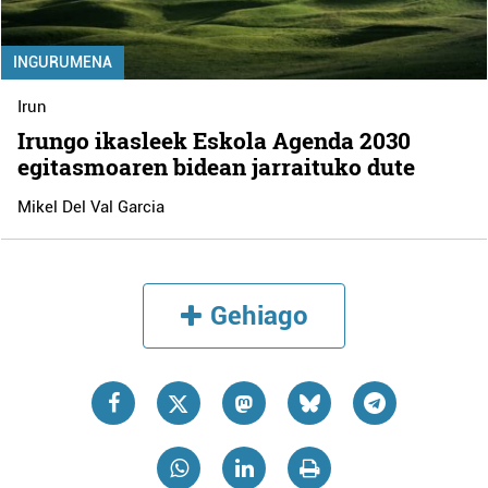
INGURUMENA
Irun
Irungo ikasleek Eskola Agenda 2030
egitasmoaren bidean jarraituko dute
Mikel Del Val Garcia
Gehiago