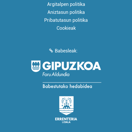
Argitalpen politika
Aniztasun politika
Pribatutasun politika
Cookieak
Babesleak: