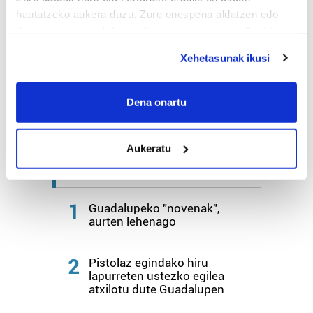
hautatzeko aukera duzu. Zure onespena aldatzen edo
deuseztatzen ahal duzu edozein momentutan, Cookie
Bihar
27º
18º
deklaraziotik edo Privacy triggerean klikatuz.
Xehetasunak ikusi
Igandea
25º
20º
If you allow, we would also like to:
Collect information about your geographical
Dena onartu
Gehiago:
Hondarribia
location which can be accurate to within several
meters
Aukeratu
Identify your device by actively scanning it for
specific characteristics (fingerprinting)
Azken 7 egunetako irakurrienak
Find out more about how your personal data is processed
and set your preferences in the
details section
.
1
Guadalupeko "novenak",
aurten lehenago
Guk eta gure bazkideek zure datu pertsonalak
prozesatzen ditugu, zure IP zenbakia, besteak beste,
2
Pistolaz egindako hiru
teknologia erabiliz, cookieak adibidez, iragarki eta eduki
lapurreten ustezko egilea
pertsonalizatuak eskaintzeko, iragarkiak eta edukia
atxilotu dute Guadalupen
neurtzeko, jendeari buruzko informazioa biltzeko eta