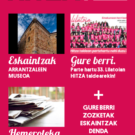
irakurri
Eskaintzak
Gure berri.
ARRANTZALEEN
Parte hartu 33. Lilatoian
MUSEOA
HITZA taldearekin!
+
GURE BERRI
ZOZKETAK
ESKAINTZAK
Hemeroteka
DENDA