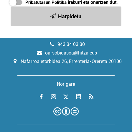
Pribatutasun Politika
irakurri eta onartzen dut.
Harpidetu
943 34 03 30
oarsobidasoa@hitza.eus
Nafarroa etorbidea 26, Errenteria-Orereta 20100
Nor gara