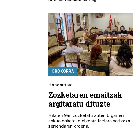
OROKORRA
Hondarribia
Zozketaren emaitzak
argitaratu dituzte
Hilaren 9an zozketatu zuten bigarren
eskualdaketako etxebizitzetara sartzeko i
zerrendaren ordena.
Ostalaritza
Ostalaritza