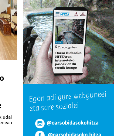
ko
e
k udal
henean