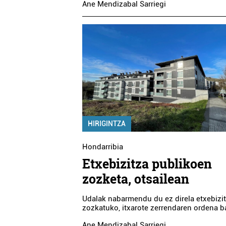
Ane Mendizabal Sarriegi
HIRIGINTZA
Hondarribia
Etxebizitza publikoen
zozketa, otsailean
Udalak nabarmendu du ez direla etxebizi
zozkatuko, itxarote zerrendaren ordena ba
Ane Mendizabal Sarriegi