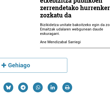
etxebizitza publikoen
zerrendetako hurrenke
zozkatu da
Bizikidetza unitate bakoitzeko egin da zo
Emaitzak udalaren webgunean daude
eskuragarri.
Ane Mendizabal Sarriegi
Gehiago