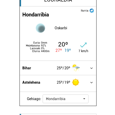
Iturria:
Hondarribia
Oskarbi
20º
Euria:
0mm
Hezetasuna:
92%
Lainoak:
0%
27º
19º
7 km/h
Elurra:
4400m
Bihar
25º
20º
Astelehena
25º
19º
Gehiago:
Hondarribia