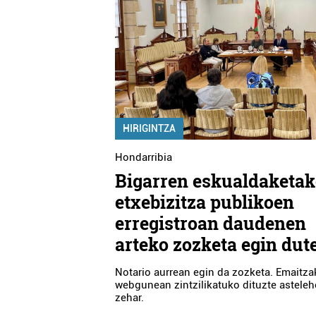
HIRIGINTZA
Hondarribia
Bigarren eskualdaketa
etxebizitza publikoen
erregistroan daudenen
arteko zozketa egin dut
Notario aurrean egin da zozketa. Emaitza
webgunean zintzilikatuko dituzte astele
zehar.