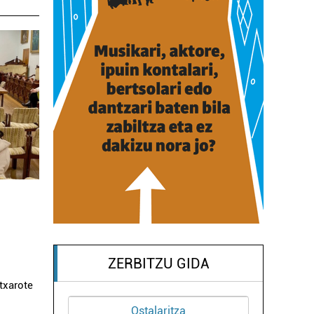
ZERBITZU GIDA
txarote
Ostalaritza