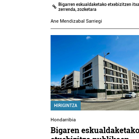
Bigarren eskualdaketako etxebizitzen itx
zerrenda, zozketara
MIREN TABERNA
ARKAITZA TABE
Ane Mendizabal Sarriegi
Oiartzun
Errenteria-Orereta
HIRIGINTZA
Hondarribia
Bigaren eskualdaketak