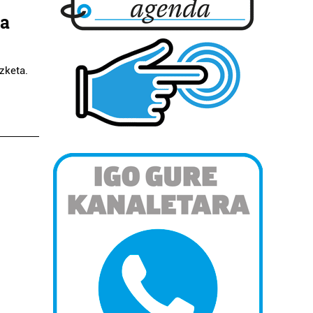
ra
zketa.