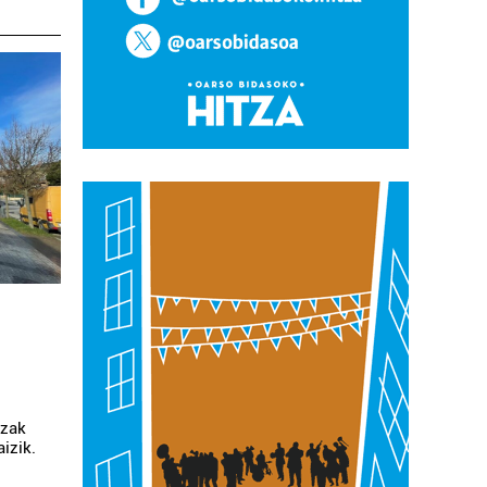
tzak
izik.