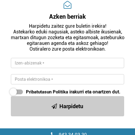
Azken berriak
Harpidetu zaitez gure buletin irekira!
Astekarko eduki nagusiak, asteko albiste ikusienak,
martxan ditugun zozketa eta egitasmoak, asteburuko
egitarauen agenda eta askoz gehiago!
Ostiralero zure posta elektronikoan.
Pribatutasun Politika
irakurri eta onartzen dut.
Harpidetu
943 34 03 30