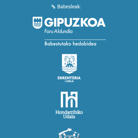
Babesleak: