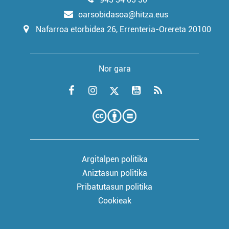
oarsobidasoa@hitza.eus
Nafarroa etorbidea 26, Errenteria-Orereta 20100
Nor gara
Argitalpen politika
Aniztasun politika
Pribatutasun politika
Cookieak