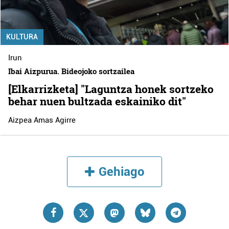
KULTURA
Irun
Ibai Aizpurua. Bideojoko sortzailea
[Elkarrizketa] "Laguntza honek sortzeko
behar nuen bultzada eskainiko dit"
Aizpea Amas Agirre
Gehiago