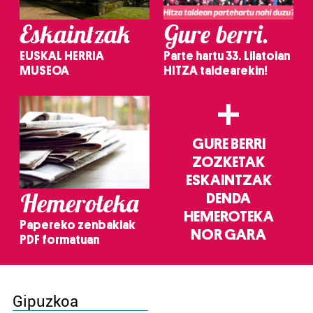
Eskaintzak
Gure berri.
EUSKAL HERRIA
Parte hartu 33. Lilatoian
MUSEOA
HITZA taldearekin!
+
GURE BERRI
ZOZKETAK
ESKAINTZAK
Hemeroteka
DENDA
HEMEROTEKA
Papereko zenbakiak
NOR GARA
PDF formatuan
Gipuzkoa