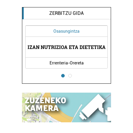
ZERBITZU GIDA
Osasungintza
 AEK
IZAN NUTRIZIOA ETA DIETETIKA
ORE
Errenteria-Orereta