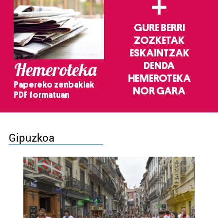
+
GURE BERRI
ZOZKETAK
ESKAINTZAK
Hemeroteka
DENDA
HEMEROTEKA
Papereko zenbakiak
NOR GARA
PDF formatuan
Gipuzkoa