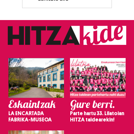
zerbitzuak hobetzeko asmoz, cookie teknologiaz
baliatzen gara. Ohar hau onartuz gero, teknologia hori
erabiltzeko baimen esplizitua ematen diguzu.
Gehiago
irakurri
Eskaintzak
Gure berri.
LA ENCARTADA
Parte hartu 33. Lilatoian
FABRIKA-MUSEOA
HITZA taldearekin!