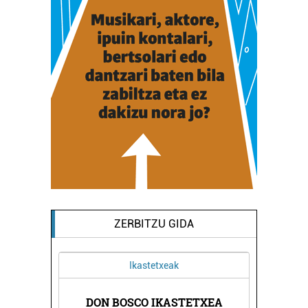
ZERBITZU GIDA
Ikastetxeak
NEA
DON BOSCO IKASTETXEA
AL