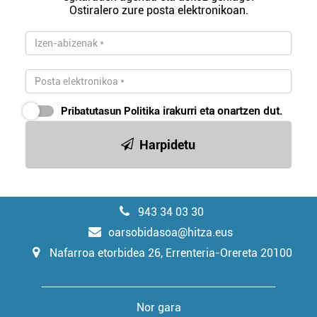
Ostiralero zure posta elektronikoan.
Pribatutasun Politika
irakurri eta onartzen dut.
Harpidetu
943 34 03 30
oarsobidasoa@hitza.eus
Nafarroa etorbidea 26, Errenteria-Orereta 20100
Nor gara