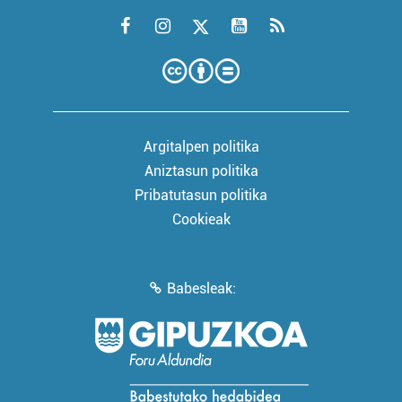
Argitalpen politika
Aniztasun politika
Pribatutasun politika
Cookieak
Babesleak: