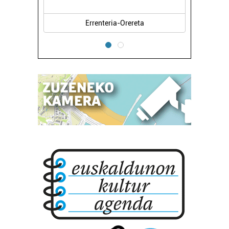
Errenteria-Orereta