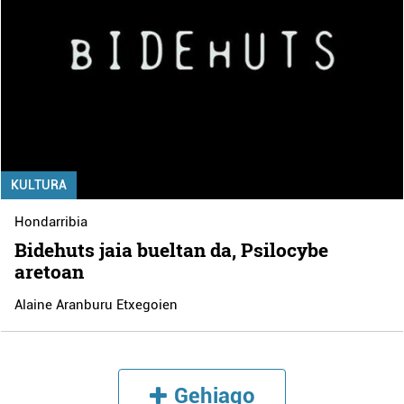
KULTURA
Hondarribia
Bidehuts jaia bueltan da, Psilocybe
aretoan
Alaine Aranburu Etxegoien
Gehiago